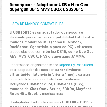
Descripción - Adaptador USB a Neo Geo
Supergun DB15 MVS CBOX USB2DB15
LISTA DE MANDOS COMPATIBLES
El
USB2DB15
es un
adaptador open-source
diseñado
para
ofrecer compatibilidad total entre
mandos modernos USB (como DualShock,
DualSense, fightsticks o pads de PC)
y sistemas
arcade clásicos con
interfaz DB15, como Neo Geo
AES, MVS, CBOX, HAS o Superguns JAMMA.
Desarrollado originalmente por
Raphnet y Raphfriend
,
este adaptador destaca por su
rendimiento
ultrarrápido (latencia inferior a 1 ms)
y su gran
compatibilidad con controladores modernos,
incluyendo
DualShock 3/4, DualSense (PS5),
mandos de Xbox One / Series, 8BitDo, Mayflash,
Retro-Bit, Brook
, y muchos más.
El adaptador traduce las señales
USB HID a DB15 en