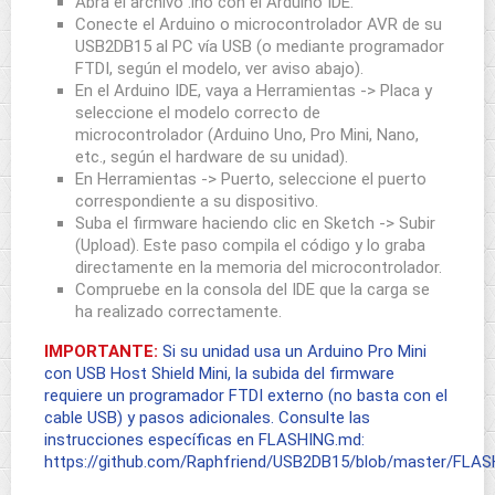
Abra el archivo .ino con el Arduino IDE.
Conecte el Arduino o microcontrolador AVR de su
USB2DB15 al PC vía USB (o mediante programador
FTDI, según el modelo, ver aviso abajo).
En el Arduino IDE, vaya a Herramientas -> Placa y
seleccione el modelo correcto de
microcontrolador (Arduino Uno, Pro Mini, Nano,
etc., según el hardware de su unidad).
En Herramientas -> Puerto, seleccione el puerto
correspondiente a su dispositivo.
Suba el firmware haciendo clic en Sketch -> Subir
(Upload). Este paso compila el código y lo graba
directamente en la memoria del microcontrolador.
Compruebe en la consola del IDE que la carga se
ha realizado correctamente.
IMPORTANTE:
Si su unidad usa un Arduino Pro Mini
con USB Host Shield Mini, la subida del firmware
requiere un programador FTDI externo (no basta con el
cable USB) y pasos adicionales. Consulte las
instrucciones específicas en FLASHING.md:
https://github.com/Raphfriend/USB2DB15/blob/master/FLA