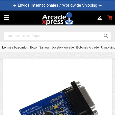
✈️ Envíos Internacionales / Worldwide Shipping ✈️

shopping_cart


Lo más buscado:
Botón Sanwa
Joystick Arcade
Botones Arcade
U moldin