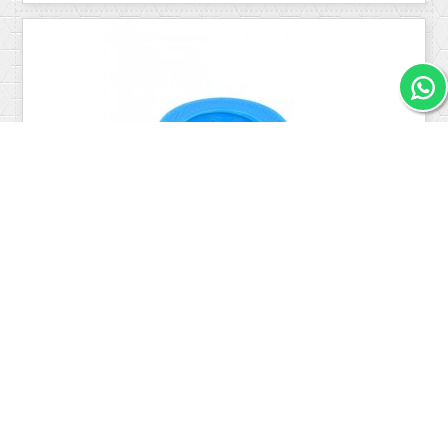
Tuerca Rosca Botón Pulsador Pinball Suzo Happ
0,82 €