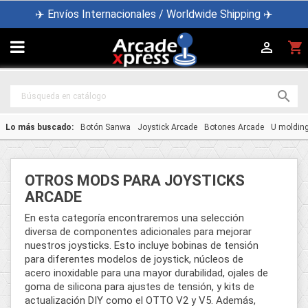
✈️ Envíos Internacionales / Worldwide Shipping ✈️

shopping_cart


Lo más buscado:
Botón Sanwa
Joystick Arcade
Botones Arcade
U moldin
OTROS MODS PARA JOYSTICKS
ARCADE
En esta categoría encontraremos una selección
diversa de componentes adicionales para mejorar
nuestros joysticks. Esto incluye bobinas de tensión
para diferentes modelos de joystick, núcleos de
acero inoxidable para una mayor durabilidad, ojales de
goma de silicona para ajustes de tensión, y kits de
actualización DIY como el OTTO V2 y V5. Además,