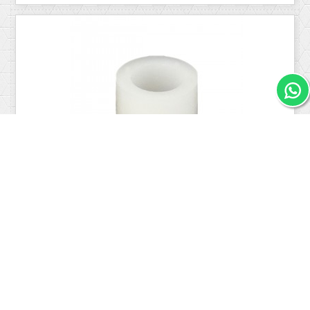
Separador Cilíndrico Stock Eurojoystick IL Industrias...
0,82 €