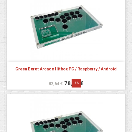
Green Beret Arcade Hitbox PC / Raspberry / Android
78,50 €
-5%
82,64 €