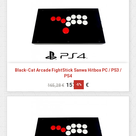
Black-Cat Arcade FightStick Sanwa Hitbox PC / PS3 /
PS4
157,02 €
-5%
165,28 €