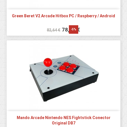
Green Beret V2 Arcade Hitbox PC / Raspberry / Android
78,50 €
-5%
82,64 €
Mando Arcade Nintendo NES Fightstick Conector
Original DB7