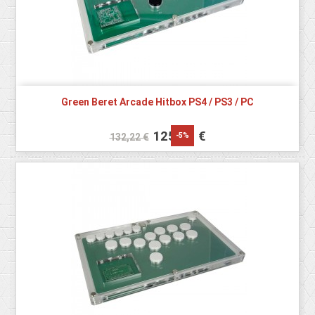
Green Beret Arcade Hitbox PS4 / PS3 / PC
125,61 €
-5%
132,22 €