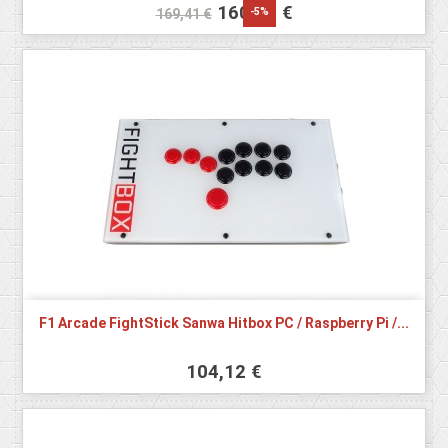
160,94 €
-5%
169,41 €
F1 Arcade FightStick Sanwa Hitbox PC / Raspberry Pi /...
104,12 €