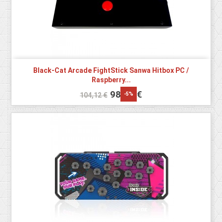
Black-Cat Arcade FightStick Sanwa Hitbox PC /
Raspberry...
98,92 €
-5%
104,12 €