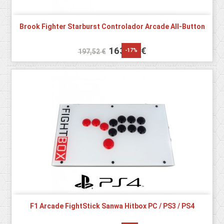
Brook Fighter Starburst Controlador Arcade All-Button
163,94 €
-17%
197,52 €
F1 Arcade FightStick Sanwa Hitbox PC / PS3 / PS4