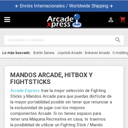
✈️ Envíos Internacionales / Worldwide Shipping ✈️

shopping_cart


Lo más buscado:
Botón Sanwa
Joystick Arcade
Botones Arcade
U moldin
MANDOS ARCADE, HITBOX Y
FIGHTSTICKS
Arcade Express
trae la mejor selección de Fighting
Sticks y Mandos Arcade para que puedas disfrutar de
la mayor portabilidad posible sin tener que renunciar a
la exclusividad de jugar con los mejores
componentes Arcade. Si no tienes espacio para
tener una Máquina Recreativa en casa, te traemos
la posibilidad de utilizar un Fighting Stick / Mando