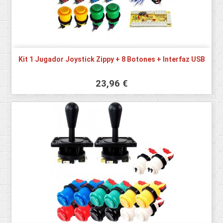
Kit 1 Jugador Joystick Zippy + 8 Botones + Interfaz USB
23,96 €