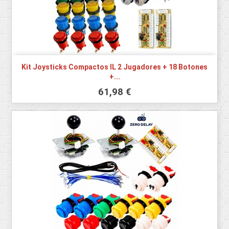
Kit Joysticks Compactos IL 2 Jugadores + 18 Botones
+...
61,98 €