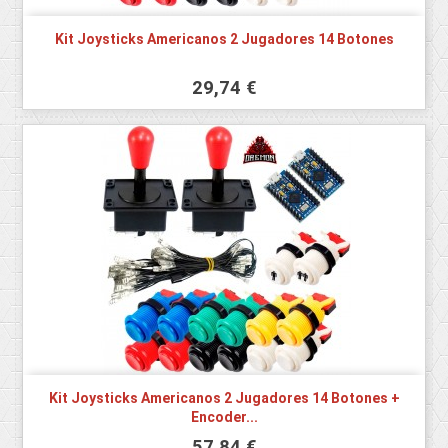
Kit Joysticks Americanos 2 Jugadores 14 Botones
29,74 €
Kit Joysticks Americanos 2 Jugadores 14 Botones +
Encoder...
57,84 €