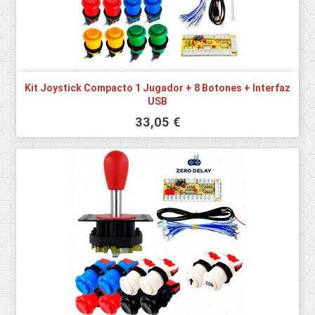
Kit Joystick Compacto 1 Jugador + 8 Botones + Interfaz
USB
33,05 €