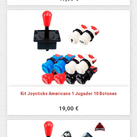
Kit Joysticks Americano 1 Jugador 10 Botones
19,00 €