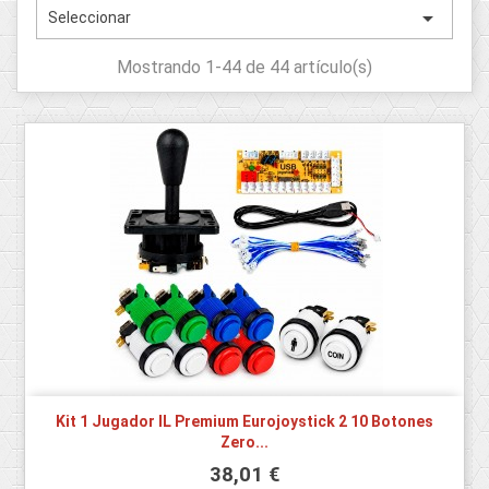

Seleccionar
Mostrando 1-44 de 44 artículo(s)
Kit 1 Jugador IL Premium Eurojoystick 2 10 Botones
Zero...
38,01 €