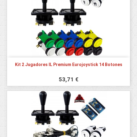
Kit 2 Jugadores IL Premium Eurojoystick 14 Botones
53,71 €