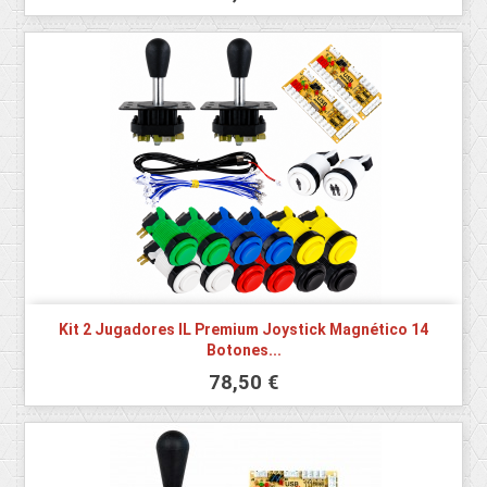
Kit 2 Jugadores IL Premium Joystick Magnético 14
Botones...
78,50 €