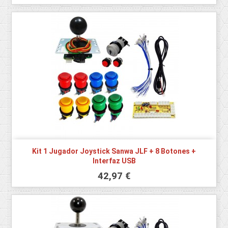
Kit 1 Jugador Joystick Sanwa JLF + 8 Botones +
Interfaz USB
42,97 €