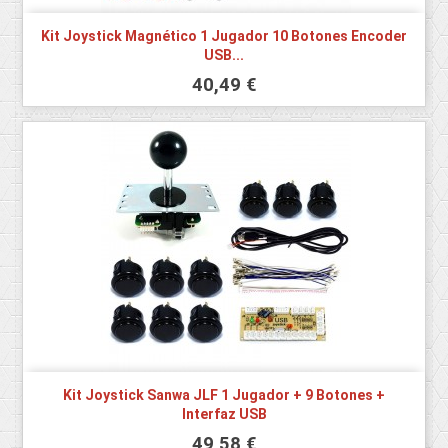
Kit Joystick Magnético 1 Jugador 10 Botones Encoder
USB...
40,49 €
Kit Joystick Sanwa JLF 1 Jugador + 9 Botones +
Interfaz USB
49,58 €