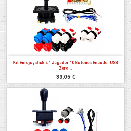
Kit Eurojoystick 2 1 Jugador 10 Botones Encoder USB
Zero...
33,05 €