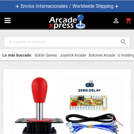
✈️ Envíos Internacionales / Worldwide Shipping ✈️

shopping_cart


Lo más buscado:
Botón Sanwa
Joystick Arcade
Botones Arcade
U moldin