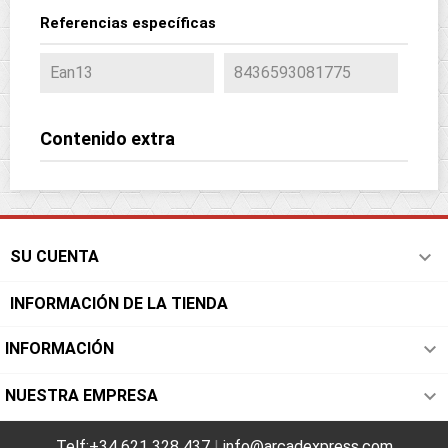
Referencias específicas
Ean13
8436593081775
Contenido extra

SU CUENTA
INFORMACIÓN DE LA TIENDA

INFORMACIÓN

NUESTRA EMPRESA
Telf:+34 621 328 437
|
info@arcadexpress.com