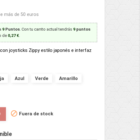
 de más de 50 euros
ta
9
Puntos
. Con tu carrito actual tendrás
9
puntos
to de
0,27 €
.
con joysticks Zippy estilo japonés e interfaz
ja
Azul
Verde
Amarillo

Fuera de stock
O
nible