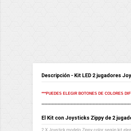
Descripción - Kit LED 2 jugadores Jo
***PUEDES ELEGIR BOTONES DE COLORES DIF
-------------------------------------------------------------
El Kit con Joysticks Zippy de 2 jugad
2 X Joystick modelo Zippy color según kit ele