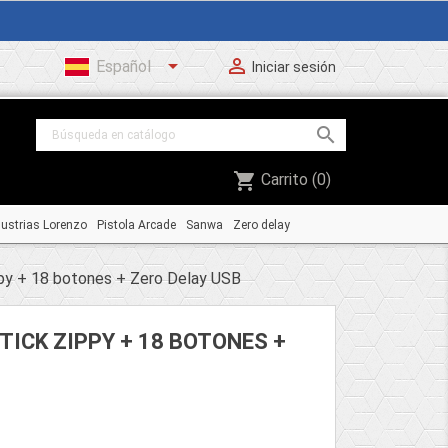


Español
Iniciar sesión

shopping_cart
Carrito
(0)
dustrias Lorenzo
Pistola Arcade
Sanwa
Zero delay
ppy + 18 botones + Zero Delay USB
TICK ZIPPY + 18 BOTONES +