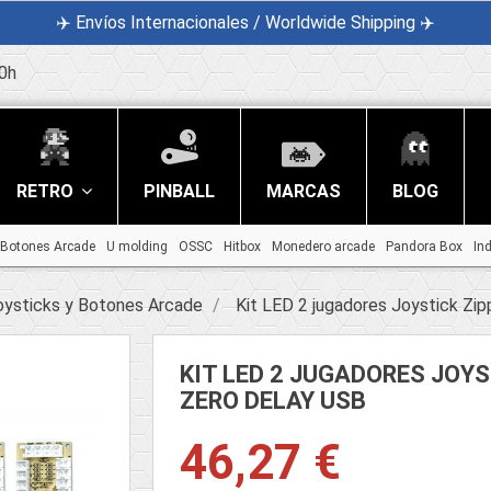
✈️ Envíos Internacionales / Worldwide Shipping ✈️
0h
RETRO
PINBALL
MARCAS
BLOG
Botones Arcade
U molding
OSSC
Hitbox
Monedero arcade
Pandora Box
In
oysticks y Botones Arcade
Kit LED 2 jugadores Joystick Zi
KIT LED 2 JUGADORES JOYS
ZERO DELAY USB
46,27 €