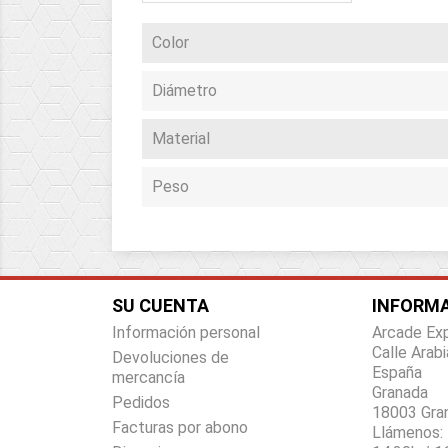
Color
Diámetro
Material
Peso
SU CUENTA
INFORMA
Información personal
Arcade Ex
Calle Arabi
Devoluciones de
España
mercancía
Granada
Pedidos
18003 Gra
Facturas por abono
Llámenos: