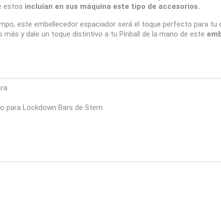
ue estos
incluían en sus máquina este tipo de accesorios.
empo, este embellecedor espaciador será el toque perfecto para tu d
es más y dale un toque distintivo a tu Pinball de la mano de este
emb
ora
ido para Lockdown Bars de Stern