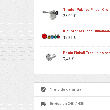
Tirador Palanca Pinball Cr
28,09 €
Kit Botones Pinball Ilumina
13,21 €
Botón Pinball Tranlúcido pa
7,43 €
1 año de garantía
Envíos en 24h / 48h