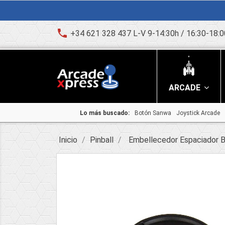
phone
+34 621 328 437 L-V 9-14:30h / 16:30-18:0
ARCADE
Lo más buscado:
Botón Sanwa
Joystick Arcade
Inicio
Pinball
Embellecedor Espaciador B