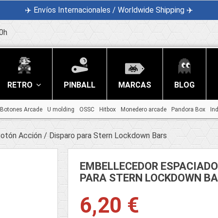
✈️ Envíos Internacionales / Worldwide Shipping ✈️
0h
RETRO
PINBALL
MARCAS
BLOG
Botones Arcade
U molding
OSSC
Hitbox
Monedero arcade
Pandora Box
In
otón Acción / Disparo para Stern Lockdown Bars
EMBELLECEDOR ESPACIADOR
PARA STERN LOCKDOWN B
6,20 €