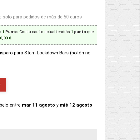
le solo para pedidos de más de 50 euros
ta
1
Punto
. Con tu carrito actual tendrás
1
punto
que
0,03 €
.
isparo para Stern Lockdown Bars (botón no
O
íbelo
entre
mar 11 agosto
y
mié 12 agosto