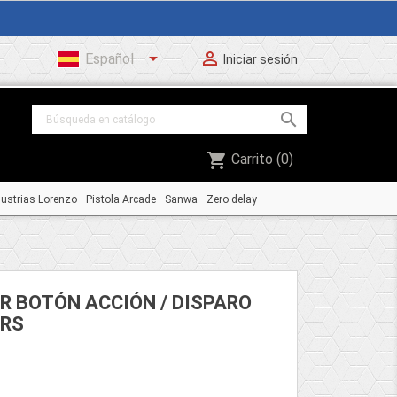


Español
Iniciar sesión

shopping_cart
Carrito
(0)
dustrias Lorenzo
Pistola Arcade
Sanwa
Zero delay
 BOTÓN ACCIÓN / DISPARO
ARS