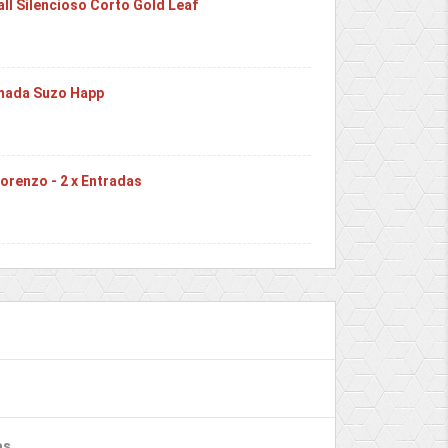
ll Silencioso Corto Gold Leaf
omada Suzo Happ
Lorenzo - 2 x Entradas
as