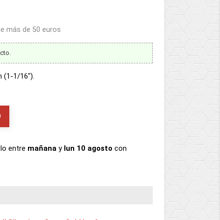
 de más de 50 euros
cto.
 (1-1/16").
O
elo
entre
mañana
y
lun 10 agosto
con