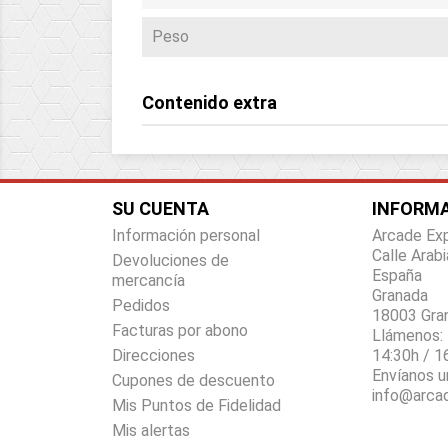
Peso
Contenido extra
SU CUENTA
INFORMA
Información personal
Arcade Ex
Calle Arabi
Devoluciones de
España
mercancía
Granada
Pedidos
18003 Gra
Facturas por abono
Llámenos:
Direcciones
14:30h / 1
Envíanos u
Cupones de descuento
info@arca
Mis Puntos de Fidelidad
Mis alertas