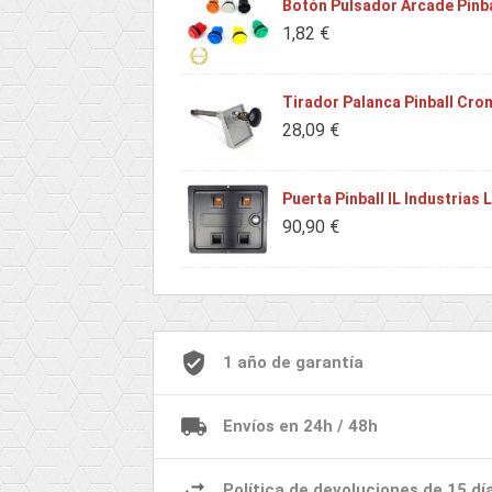
Botón Pulsador Arcade Pinba
1,82 €
Tirador Palanca Pinball Cr
28,09 €
Puerta Pinball IL Industrias 
90,90 €
1 año de garantía
Envíos en 24h / 48h
Política de devoluciones de 15 dí