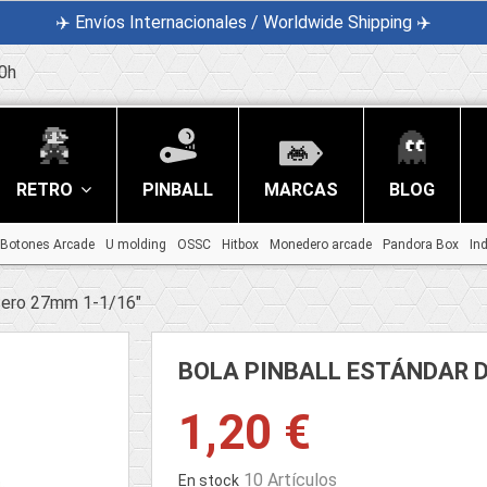
✈️ Envíos Internacionales / Worldwide Shipping ✈️
0h
RETRO
PINBALL
MARCAS
BLOG
Botones Arcade
U molding
OSSC
Hitbox
Monedero arcade
Pandora Box
In
Acero 27mm 1-1/16"
BOLA PINBALL ESTÁNDAR D
1,20 €
10 Artículos
En stock