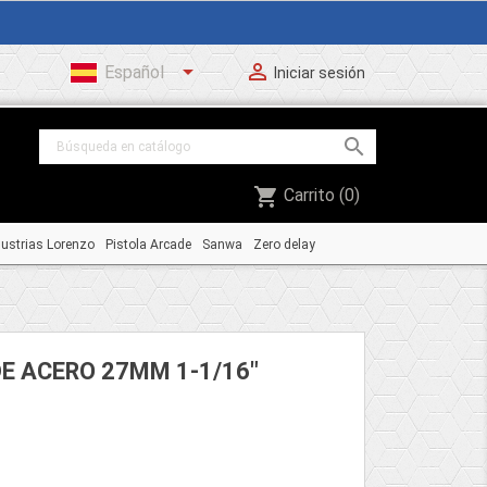


Español
Iniciar sesión

shopping_cart
Carrito
(0)
dustrias Lorenzo
Pistola Arcade
Sanwa
Zero delay
E ACERO 27MM 1-1/16"