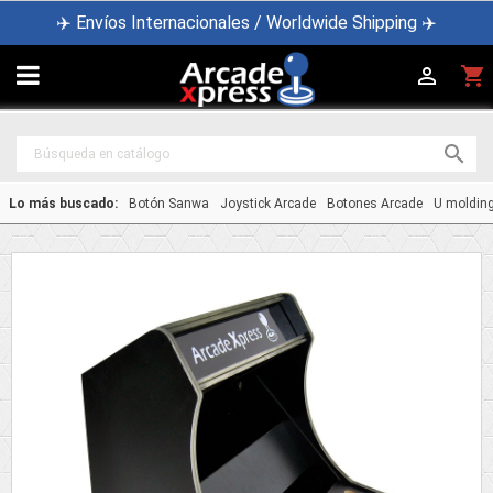
✈️ Envíos Internacionales / Worldwide Shipping ✈️

shopping_cart


Lo más buscado:
Botón Sanwa
Joystick Arcade
Botones Arcade
U moldin