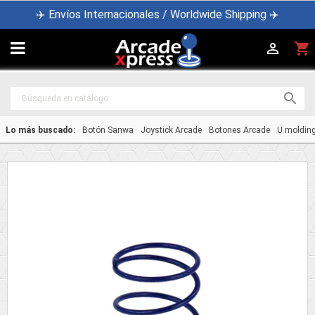
✈️ Envíos Internacionales / Worldwide Shipping ✈️

shopping_cart


Lo más buscado:
Botón Sanwa
Joystick Arcade
Botones Arcade
U moldin