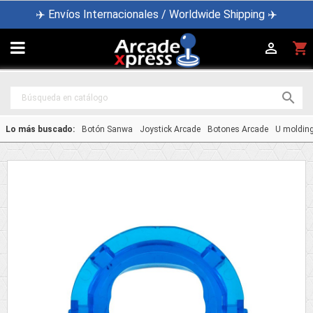
✈️ Envíos Internacionales / Worldwide Shipping ✈️

shopping_cart


Lo más buscado:
Botón Sanwa
Joystick Arcade
Botones Arcade
U moldin