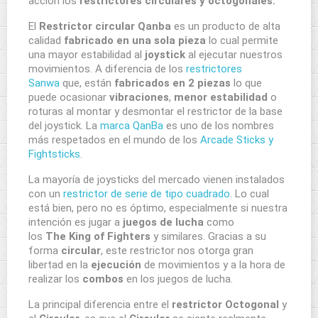
acción los
restrictores circulares y octogonales.
El
Restrictor circular Qanba
es un producto de alta
calidad
fabricado en una sola pieza
lo cual permite
una mayor estabilidad al
joystick
al ejecutar nuestros
movimientos. A diferencia de los
restrictores
Sanwa
que, están
fabricados en 2 piezas
lo que
puede ocasionar
vibraciones
,
menor estabilidad
o
roturas al montar y desmontar el restrictor de la base
del joystick. La
marca QanBa
es uno de los nombres
más respetados en el mundo de los
Arcade Sticks y
Fightsticks
.
La mayoría de joysticks del mercado vienen instalados
con un
restrictor de serie de tipo cuadrado
. Lo cual
está bien, pero no es óptimo, especialmente si nuestra
intención es jugar a
juegos de lucha
como
los
The
King of Fighters
y similares. Gracias a su
forma
circular
, este restrictor nos otorga gran
libertad en la
ejecución
de movimientos y a la hora de
realizar los
combos
en los juegos de lucha.
La principal diferencia entre el
restrictor Octogonal
y