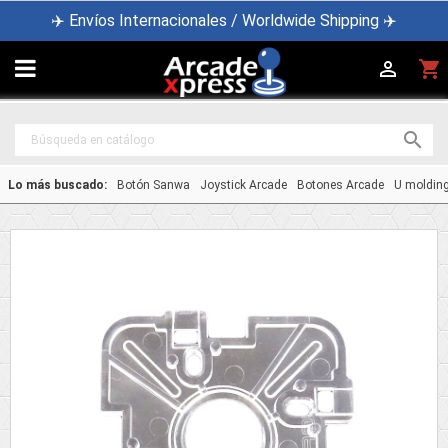
✈️ Envíos Internacionales / Worldwide Shipping ✈️

shopping_cart


Lo más buscado:
Botón Sanwa
Joystick Arcade
Botones Arcade
U moldin