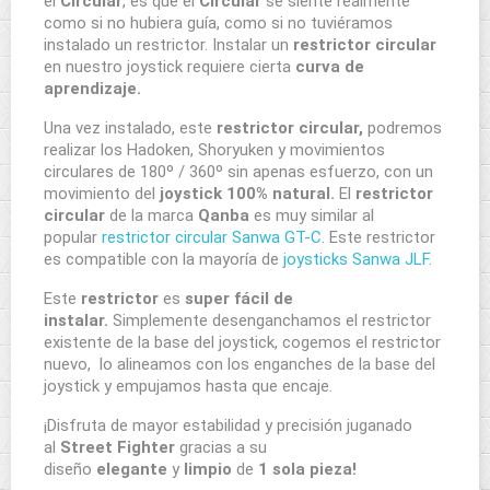
el
Circular
, es que el
Circular
se siente realmente
como si no hubiera guía, como si no tuviéramos
instalado un restrictor. Instalar un
restrictor circular
en nuestro joystick requiere cierta
curva de
aprendizaje.
Una vez instalado, este
restrictor circular,
podremos
realizar los Hadoken, Shoryuken y movimientos
circulares de 180º / 360º sin apenas esfuerzo, con un
movimiento del
joystick 100% natural.
El
restrictor
circular
de la marca
Qanba
es muy similar al
popular
restrictor circular Sanwa GT-C
. Este restrictor
es compatible con la mayoría de
joysticks Sanwa JLF.
Este
restrictor
es
super fácil de
instalar.
Simplemente desenganchamos el restrictor
existente de la base del joystick, cogemos el restrictor
nuevo, lo alineamos con los enganches de la base del
joystick y empujamos hasta que encaje.
¡Disfruta de mayor estabilidad y precisión juganado
al
Street Fighter
gracias a su
diseño
elegante
y
limpio
de
1 sola pieza!