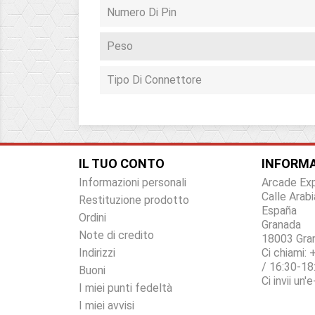
Numero Di Pin
Peso
Tipo Di Connettore
IL TUO CONTO
INFORMA
Informazioni personali
Arcade Ex
Calle Arabi
Restituzione prodotto
España
Ordini
Granada
Note di credito
18003 Gra
Indirizzi
Ci chiami:
+
/ 16:30-18
Buoni
Ci invii un'
I miei punti fedeltà
I miei avvisi