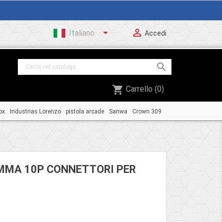


Italiano
Accedi

shopping_cart
Carrello
(0)
ox
Industrias Lorenzo
pistola arcade
Sanwa
Crown 309
MMA 10P CONNETTORI PER