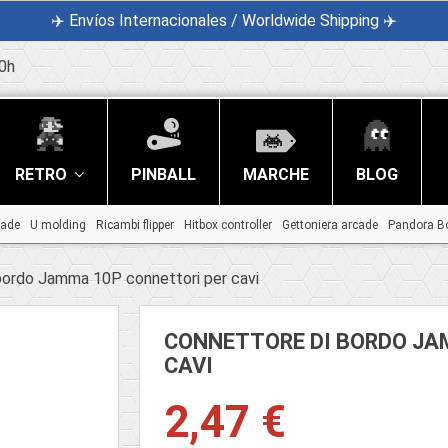
✈️ Envíos Internacionales / Worldwide Shipping ✈️
0h
RETRO
PINBALL
MARCHE
BLOG
cade
U molding
Ricambi flipper
Hitbox controller
Gettoniera arcade
Pandora B
bordo Jamma 10P connettori per cavi
CONNETTORE DI BORDO JA
CAVI
2,47 €