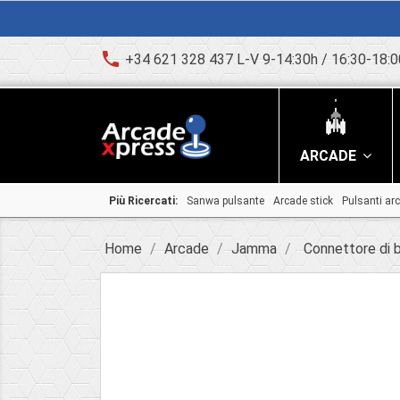
phone
+34 621 328 437 L-V 9-14:30h / 16:30-18:0
ARCADE
Più Ricercati:
Sanwa pulsante
Arcade stick
Pulsanti ar
Home
Arcade
Jamma
Connettore di 