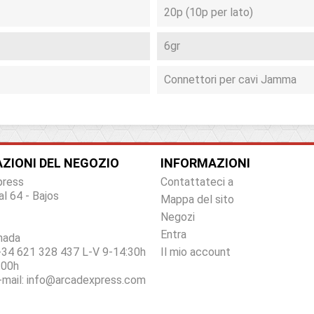
20p (10p per lato)
6gr
Connettori per cavi Jamma
ZIONI DEL NEGOZIO
INFORMAZIONI
press
Contattateci a
al 64 - Bajos
Mappa del sito
Negozi
Entra
nada
34 621 328 437 L-V 9-14:30h
Il mio account
:00h
e-mail:
info@arcadexpress.com