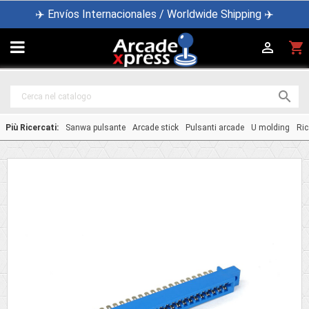
✈️ Envíos Internacionales / Worldwide Shipping ✈️

shopping_cart


Più Ricercati:
Sanwa pulsante
Arcade stick
Pulsanti arcade
U molding
Ric