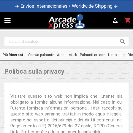
✈️ Envíos Internacionales / Worldwide Shipping ✈️

shopping_cart


Più Ricercati:
Sanwa pulsante
Arcade stick
Pulsanti arcade
U molding
Ric
Politica sulla privacy
Visitare questo sito web non implica che l'utente sia
obbligato a fornire alcuna informazione. Nel caso in cui
l'utente fornisca informazioni personali, i dati raccolti su
questo sito web saranno trattati in modo equo e legale,
sempre nel rispetto dei principi e dei diritti contenuti nel
Regolamento (UE) 2016/679 del 27 aprile, RGPD (General
Data Protection) e altri regolamenti applicabili.