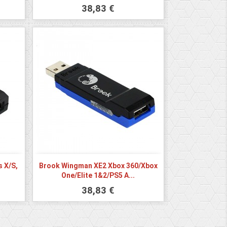
38,83 €
 X/S,
Brook Wingman XE2 Xbox 360/Xbox
One/Elite 1&2/PS5 A...
38,83 €