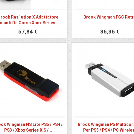
rook Ras1ution X Adattatore
Brook Wingman FGC Ret
olanti Da Corsa Xbox Series...
57,84 €
36,36 €
ok Wingman NS Lite PS5 / PS4 /
Brook Wingman P5 Multicon
PS3 / Xbox Series X|S /...
Per PS5 / PS4 / PC Wirele