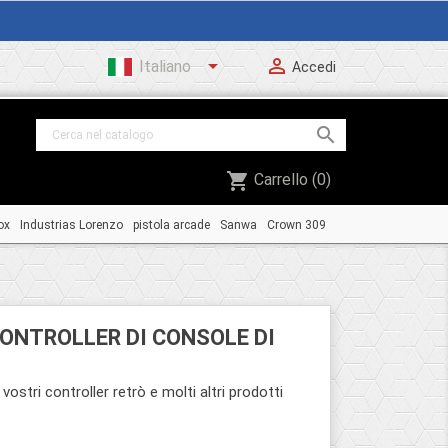


Italiano
Accedi

shopping_cart
Carrello
(0)
ox
Industrias Lorenzo
pistola arcade
Sanwa
Crown 309
ONTROLLER DI CONSOLE DI
vostri controller retrò e molti altri prodotti