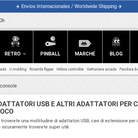
✈️ Envíos Internacionales / Worldwide Shipping ✈️
0h
RETRO
PINBALL
MARCHE
BLOG
cade
U molding
Ricambi flipper
Hitbox controller
Gettoniera arcade
Pandora B
 console
DATTATORI USB E ALTRI ADATTATORI PER C
IOCO
 troverete una moltitudine di adattatori USB, cavi di estensione per i 
 sicuramente troverete super utili.