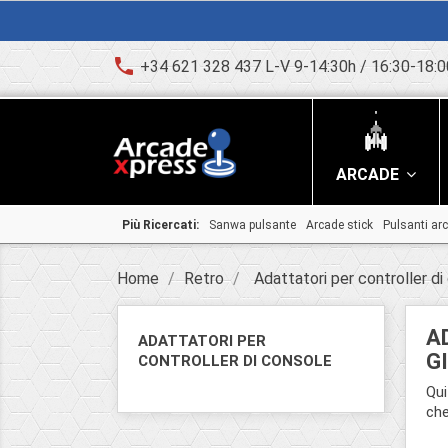
phone
+34 621 328 437 L-V 9-14:30h / 16:30-18:0
ARCADE
Più Ricercati:
Sanwa pulsante
Arcade stick
Pulsanti ar
Home
Retro
Adattatori per controller di
A
ADATTATORI PER
G
CONTROLLER DI CONSOLE
Qui
che