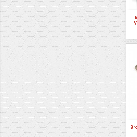
B
V
Bro