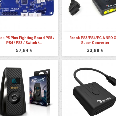
ok P5 Plus Fighting Board PS5 /
Brook PS3/PS4/PC A NEO 
PS4 / PS3 / Switch /...
Super Converter
57,84 €
33,88 €