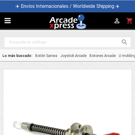
✈️ Envíos Internacionales / Worldwide Shipping ✈️

shopping_cart


Lo más buscado:
Botón Sanwa
Joystick Arcade
Botones Arcade
U moldin