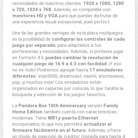
necesidades de nuestros clientes:
1920 x 1080, 1280
x 720, 1024 x 768.
Además, es compatible con
monitores HD y VGA
para que puedas disfrutar de
una experiencia visual excepcional, pixel perfect.
Una de las grandes ventajas de esta placa multijuegos
es la posibilidad de
configurar los controles de cada
juego por separado
, para adaptarlos a tus
preferencias y necesidades. Además, si prefieres jugar
en formato 4:3,
puedes cambiar la resolución de
cualquier juego de 16:9 a 4:3 con facilidad
. ¡Y eso
no es todo! Podremos agregar hasta
17 emuladores
diferentes:
atari2600, dreamcast, naomi, atomiswave,
psp, ¡y muchos más! Los emuladores están
organizados en carpetas por consola, lo que facilita la
búsqueda y selección de tus juegos favoritos.
La
Pandora Box 10th Anniversary
versión
Family
Home Edition
también cuenta con características
modernas. Tiene
WIFI y puerto Ethernet
incorporados, lo que nos permitirá
actualizar el
firmware fácilmente en el futuro.
Además, ofrece
un modo de inserción de crédito/ moneda para hasta 4