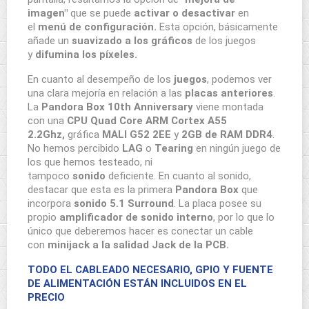
imagen"
que se puede
activar o desactivar
en
el
menú de configuración.
Esta opción, básicamente
añade un
suavizado a los gráficos
de los juegos
y
difumina los píxeles.
En cuanto al desempeño de los
juegos
, podemos ver
una clara mejoría en relación a las
placas anteriores
.
La
Pandora Box 10th Anniversary
viene montada
con una
CPU Quad Core ARM Cortex A55
2.2Ghz,
gráfica
MALI G52 2EE
y
2GB de RAM DDR4
.
No hemos percibido
LAG
o
Tearing
en ningún juego de
los que hemos testeado, ni
tampoco
sonido
deficiente. En cuanto al sonido,
destacar que esta es la primera
Pandora Box
que
incorpora
sonido 5.1 Surround
. La placa posee su
propio
amplificador de sonido interno
, por lo que lo
único que deberemos hacer es conectar un cable
con
minijack a la salidad Jack de la PCB.
TODO EL CABLEADO NECESARIO, GPIO Y FUENTE
DE ALIMENTACIÓN ESTÁN INCLUIDOS EN EL
PRECIO