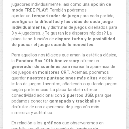
jugadores individualmente, ¡así como una
opción de
modo FREE PLAY!
También podremos
ajustar un
temporizador de juego
para cada partida,
configurar la dificultad y las vidas de cada juego
individualmente,
y disfrutar de juegos diseñados para
3 y 4 jugadores. ¿Te gustan los disparos rápidos? La
placa tiene función de
disparo turbo y la posibilidad
de pausar el juego cuando lo necesites.
Para aquellos nostálgicos que aman la estética clásica,
la
Pandora Box 10th Anniversary
ofrece un
generador de scanlines
para recrear la apariencia de
los juegos en
monitores CRT.
Además, podremos
guardar
nuestras puntuaciones más altas
y editar
listas de juegos favoritos, añadiendo o quitando juegos
según preferencias. La placa también ofrece
conectividad adicional con
2 puertos USB
, para que
podamos conectar
gamepads y trackballs
y
disfrutar de una experiencia de juego aún más
inmersiva y auténtica.
En relación a los
gráficos
que observaremos en
pantalla, resaltamos la opción de
"mejora de