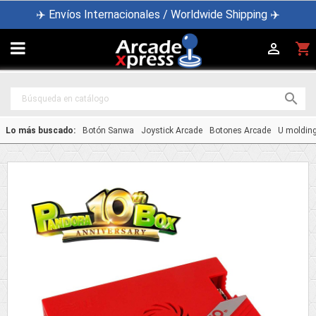
✈️ Envíos Internacionales / Worldwide Shipping ✈️

shopping_cart


Lo más buscado:
Botón Sanwa
Joystick Arcade
Botones Arcade
U moldin