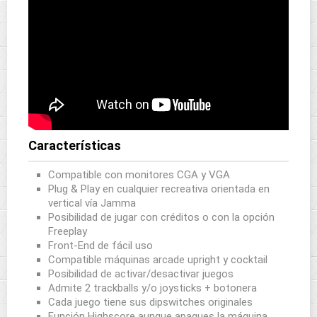
Características
Compatible con monitores CGA y VGA
Plug & Play en cualquier recreativa orientada en
vertical vía Jamma
Posibilidad de jugar con créditos o con la opción
Freeplay
Front-End de fácil uso
Compatible máquinas arcade upright y cocktail
Posibilidad de activar/desactivar juegos
Admite 2 trackballs y/o joysticks + botonera
Cada juego tiene sus dipswitches originales
Función Highscore aunque apagues la máquina