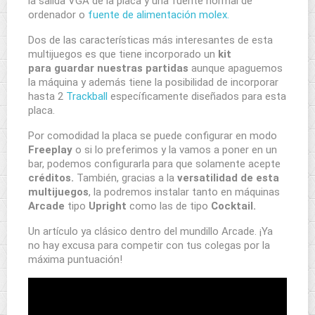
la salida VGA de la placa y una fuente normal de
ordenador o
fuente de alimentación molex.
Dos de las características más interesantes de esta
multijuegos es que tiene incorporado un
kit
para guardar nuestras partidas
aunque apaguemos
la máquina y además tiene la posibilidad de incorporar
hasta 2
Trackball
específicamente diseñados para esta
placa.
Por comodidad la placa se puede configurar en modo
Freeplay
o si lo preferimos y la vamos a poner en un
bar, podemos configurarla para que solamente acepte
créditos.
También, gracias a la
versatilidad de esta
multijuegos
, la podremos instalar tanto en máquinas
Arcade
tipo
Upright
como las de tipo
Cocktail.
Un artículo ya clásico dentro del mundillo Arcade. ¡Ya
no hay excusa para competir con tus colegas por la
máxima puntuación!