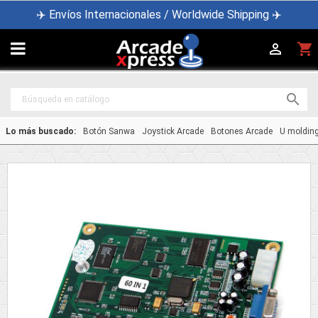
✈️ Envíos Internacionales / Worldwide Shipping ✈️

shopping_cart


Lo más buscado:
Botón Sanwa
Joystick Arcade
Botones Arcade
U moldin