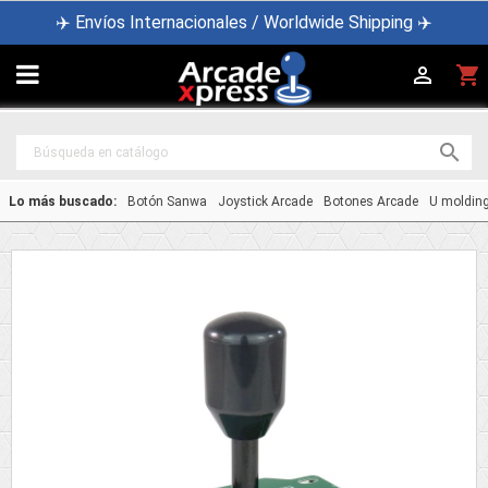
✈️ Envíos Internacionales / Worldwide Shipping ✈️

shopping_cart


Lo más buscado:
Botón Sanwa
Joystick Arcade
Botones Arcade
U moldin