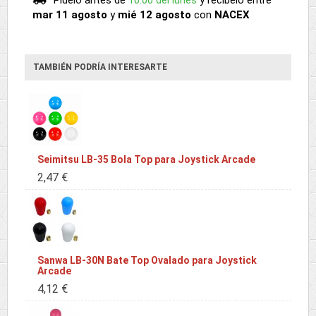
Pídelo antes de
10:00 del lunes
y recíbelo
entre
mar 11 agosto
y
mié 12 agosto
con
NACEX
TAMBIÉN PODRÍA INTERESARTE
Seimitsu LB-35 Bola Top para Joystick Arcade
2,47 €
Sanwa LB-30N Bate Top Ovalado para Joystick
Arcade
4,12 €