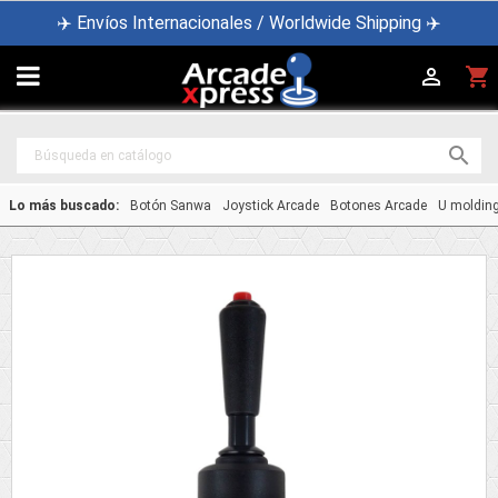
✈️ Envíos Internacionales / Worldwide Shipping ✈️

shopping_cart


Lo más buscado:
Botón Sanwa
Joystick Arcade
Botones Arcade
U moldin