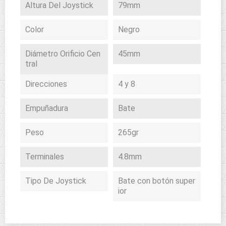
Altura Del Joystick
79mm
Color
Negro
Diámetro Orificio Cen
45mm
Tral
Direcciones
4 y 8
Empuñadura
Bate
Peso
265gr
Terminales
4.8mm
Tipo De Joystick
Bate con botón super
ior