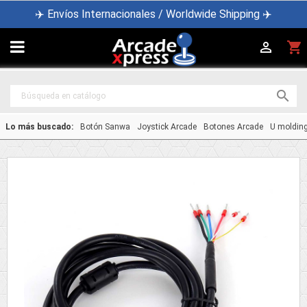
✈️ Envíos Internacionales / Worldwide Shipping ✈️

shopping_cart


Lo más buscado:
Botón Sanwa
Joystick Arcade
Botones Arcade
U moldin