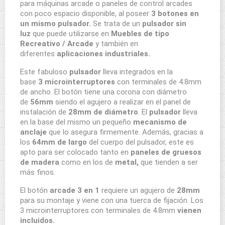
para máquinas arcade o paneles de control arcades
con poco espacio disponible, al poseer
3 botones en
un mismo pulsador
.
Se trata de un
pulsador sin
luz
que puede utilizarse en
Muebles de tipo
Recreativo / Arcade
y también en
diferentes
aplicaciones industriales.
Este fabuloso
pulsador
lleva integrados en la
base
3 microinterruptores
con terminales de 4.8mm
de ancho. El botón tiene una corona con diámetro
de
56mm
siendo el agujero a realizar en el panel de
instalación de
28mm de diámetro
. El
pulsador
lleva
en la base del mismo un pequeño
mecanismo de
anclaje
que lo asegura firmemente. Además, gracias a
los
64mm de largo
del cuerpo del pulsador, este es
apto para ser colocado tanto en
paneles de gruesos
de madera
como en los de
metal,
que tienden a ser
más finos.
El botón
arcade 3 en 1
requiere un agujero de
28mm
para su montaje y viene con una tuerca de fijación. Los
3 microinterruptores con terminales de 4.8mm
vienen
incluidos.