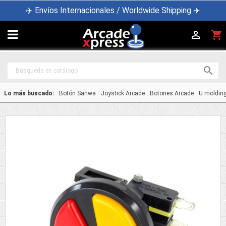
✈️ Envíos Internacionales / Worldwide Shipping ✈️

shopping_cart


Lo más buscado:
Botón Sanwa
Joystick Arcade
Botones Arcade
U moldin