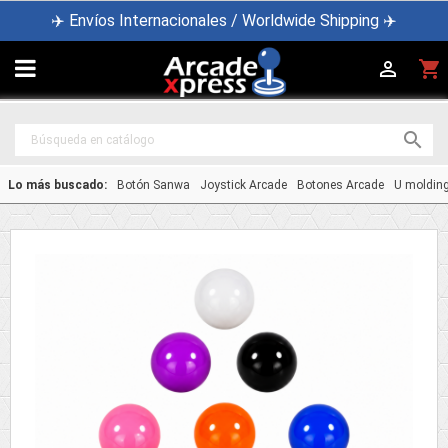
✈️ Envíos Internacionales / Worldwide Shipping ✈️

shopping_cart


Lo más buscado:
Botón Sanwa
Joystick Arcade
Botones Arcade
U moldin