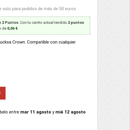
le solo para pedidos de más de 50 euros
ta
2
Puntos
. Con tu carrito actual tendrás
2
puntos
to de
0,06 €
.
ucksa Crown. Compatible con cualquier
O
íbelo
entre
mar 11 agosto
y
mié 12 agosto