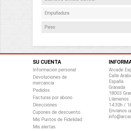
Empuñadura
Peso
SU CUENTA
INFORMA
Información personal
Arcade Ex
Calle Arabi
Devoluciones de
España
mercancía
Granada
Pedidos
18003 Gra
Facturas por abono
Llámenos:
Direcciones
14:30h / 1
Envíanos u
Cupones de descuento
info@arca
Mis Puntos de Fidelidad
Mis alertas