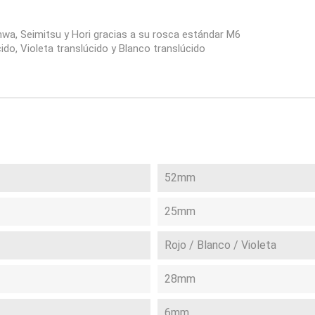
nwa, Seimitsu y Hori gracias a su rosca estándar M6
cido, Violeta translúcido y Blanco translúcido
52mm
25mm
Rojo / Blanco / Violeta
28mm
6mm