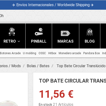
✈️ Envíos Internacionales / Worldwide Shipping ✈️
0h
RETRO
PINBALL
MARCAS
BLOG
Botones Arcade
U molding
OSSC
Hitbox
Monedero arcade
Pandora Box
In
orios / Mods
Bolas / Bates
Top Bate Circular Translúci
TOP BATE CIRCULAR TRA
11,56 €
21 Artículos
En stock