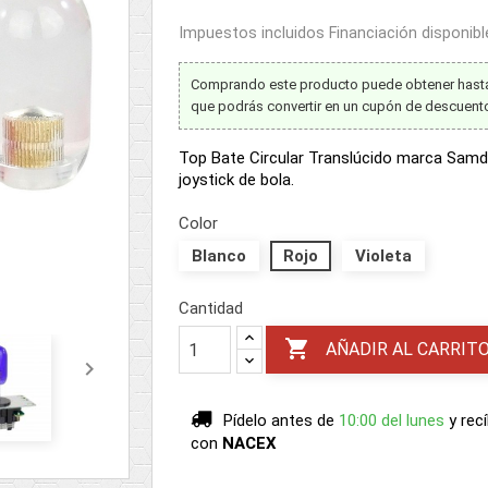
Impuestos incluidos
Financiación disponib
Comprando este producto puede obtener has
que podrás convertir en un cupón de descuen
Top Bate Circular Translúcido marca Samd
joystick de bola.
Color
Blanco
Rojo
Violeta
Cantidad

AÑADIR AL CARRIT

Pídelo antes de
10:00 del lunes
y rec
con
NACEX