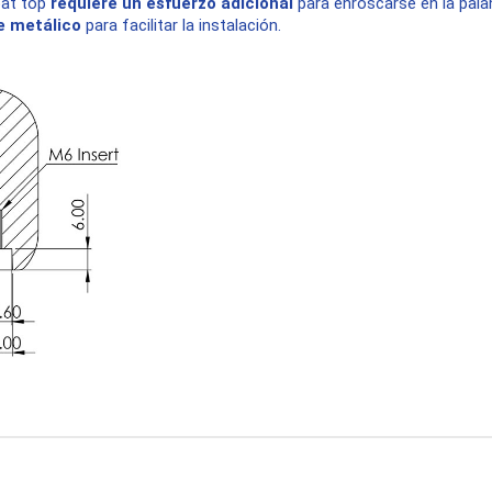
bat top
requiere un esfuerzo adicional
para enroscarse en la palan
e metálico
para facilitar la instalación.