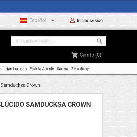


Español
Iniciar sesión

shopping_cart
Carrito
(0)
dustrias Lorenzo
Pistola Arcade
Sanwa
Zero delay
do Samducksa Crown
NSLÚCIDO SAMDUCKSA CROWN