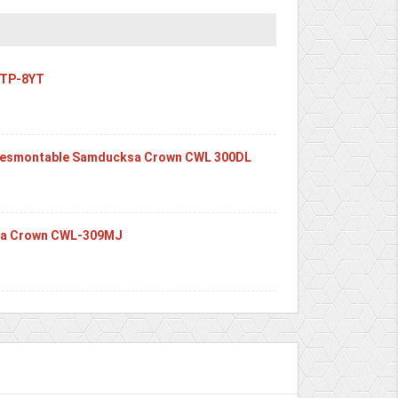
-TP-8YT
je desmontable Samducksa Crown CWL 300DL
ksa Crown CWL-309MJ