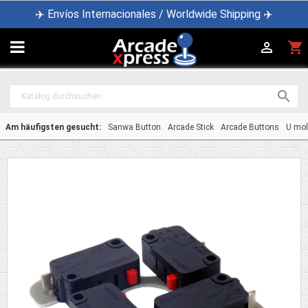
✈️ Envíos Internacionales / Worldwide Shipping ✈️

shopping_cart


Am häufigsten gesucht:
Sanwa Button
Arcade Stick
Arcade Buttons
U mol