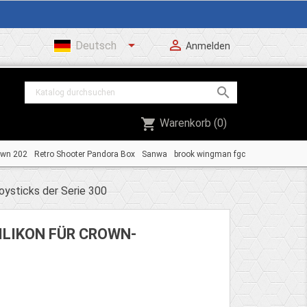


Deutsch
Anmelden

shopping_cart
Warenkorb
(0)
own 202
Retro Shooter Pandora Box
Sanwa
brook wingman fgc
oysticks der Serie 300
ILIKON FÜR CROWN-