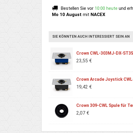
Bestellen Sie vor
10:00 heute
und erh
Mo 10 August
mit
NACEX
SIE KÖNNTEN AUCH INTERESSIERT SEIN AN
Crown CWL-303MJ-DX-ST35 
23,55 €
Crown Arcade Joystick CW
19,42 €
Crown 309-CWL Spule für Te
2,07 €