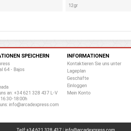
12gr
TIONEN SPEICHERN
INFORMATIONEN
press
Kontaktieren Sie uns unter
al 64 - Bajos
Lageplan
Geschäfte
Einloggen
nada
uns an:
+34 621 328 437 L-V
Mein Konto
 16:30-18:00h
 uns:
info@arcadexpress.com
Telf:+34 621 328 437
|
info@arcadexpress.com