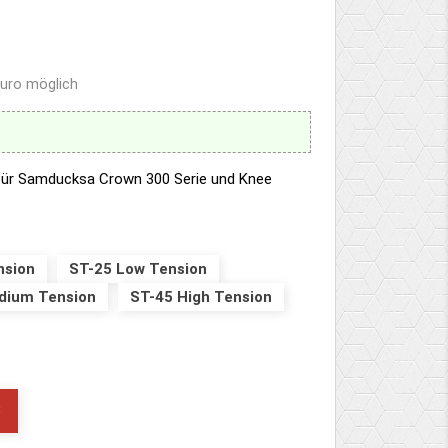
Euro möglich
für Samducksa Crown 300 Serie und Knee
nsion
ST-25 Low Tension
dium Tension
ST-45 High Tension
B