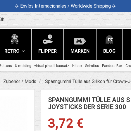
✈️ Envíos Internacionales / Worldwide Shipping ✈️
0h
RETRO
FLIPPER
MARKEN
BLOG
Buttons
U molding
virtual pinball bausatz
Hitbox
Seimitsu
Pandora Box
Cr
Zubehör / Mods
Spanngummi Tülle aus Silikon für Crown-J
SPANNGUMMI TÜLLE AUS S
JOYSTICKS DER SERIE 300
3,72 €