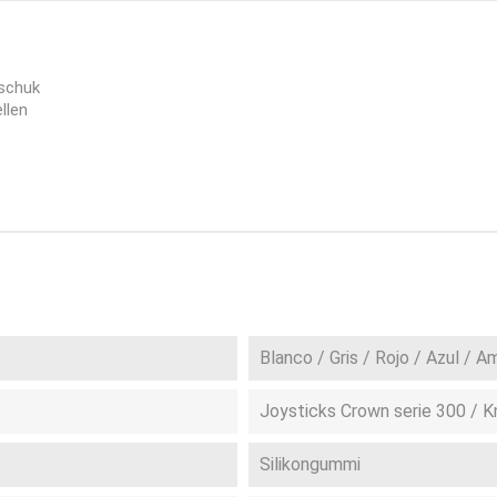
tschuk
llen
Blanco / Gris / Rojo / Azul / Am
Joysticks Crown serie 300 / K
Silikongummi