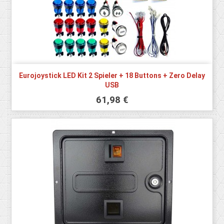
Eurojoystick LED Kit 2 Spieler + 18 Buttons + Zero Delay
USB
61,98 €