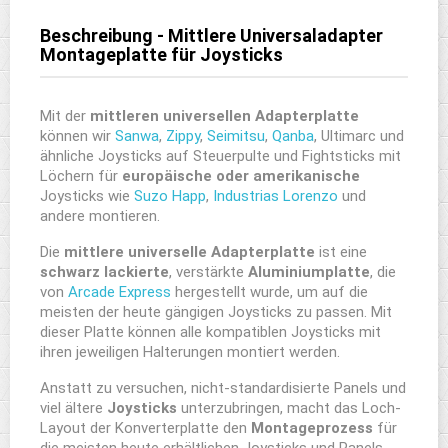
Beschreibung - Mittlere Universaladapter
Montageplatte für Joysticks
Mit der
mittleren universellen Adapterplatte
können wir
Sanwa
,
Zippy
,
Seimitsu
,
Qanba
, Ultimarc und
ähnliche Joysticks auf Steuerpulte und Fightsticks mit
Löchern für
europäische oder
amerikanische
Joysticks wie
Suzo Happ
,
Industrias Lorenzo
und
andere montieren.
Die
mittlere
universelle Adapterplatte
ist eine
schwarz lackierte
, verstärkte
Aluminiumplatte
, die
von
Arcade Express
hergestellt wurde, um auf die
meisten der heute gängigen Joysticks zu passen. Mit
dieser Platte können alle kompatiblen Joysticks mit
ihren jeweiligen Halterungen montiert werden.
Anstatt zu versuchen, nicht-standardisierte Panels und
viel ältere
Joysticks
unterzubringen, macht das Loch-
Layout der Konverterplatte den
Montageprozess
für