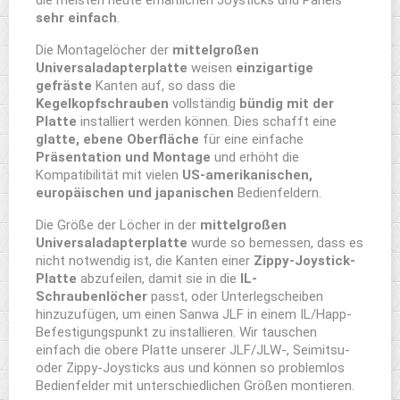
die meisten heute erhältlichen Joysticks und Panels
sehr einfach
.
Die Montagelöcher der
mittelgroßen
Universaladapterplatte
weisen
einzigartige
gefräste
Kanten auf, so dass die
Kegelkopfschrauben
vollständig
bündig mit der
Platte
installiert werden können. Dies schafft eine
glatte,
ebene
Oberfläche
für eine einfache
Präsentation und
Montage
und erhöht die
Kompatibilität mit vielen
US-amerikanischen,
europäischen und japanischen
Bedienfeldern.
Die Größe der Löcher in der
mittelgroßen
Universaladapterplatte
wurde so bemessen, dass es
nicht notwendig ist, die Kanten einer
Zippy-Joystick-
Platte
abzufeilen, damit sie in die
IL-
Schraubenlöcher
passt, oder Unterlegscheiben
hinzuzufügen, um einen Sanwa JLF in einem IL/Happ-
Befestigungspunkt zu installieren. Wir tauschen
einfach die obere Platte unserer JLF/JLW-, Seimitsu-
oder Zippy-Joysticks aus und können so problemlos
Bedienfelder mit unterschiedlichen Größen montieren.