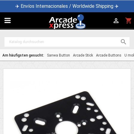
✈️ Envíos Internacionales / Worldwide Shipping ✈️

shopping_cart


Am häufigsten gesucht:
Sanwa Button
Arcade Stick
Arcade Buttons
U mol