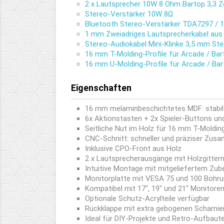
2 x Lautsprecher 10W 8 Ohm Bartop 3,3 Z
Stereo-Verstärker 10W 8Ω
Bluetooth Stereo-Verstärker TDA7297 / 
1 mm Zweiadriges Lautsprecherkabel aus
Stereo-Audiokabel Mini-Klinke 3,5 mm Ste
16 mm T-Molding-Profile für Arcade / Bar
16 mm U-Molding-Profile für Arcade / Ba
Eigenschaften
16 mm melaminbeschichtetes MDF: stabil 
6x Aktionstasten + 2x Spieler-Buttons un
Seitliche Nut im Holz für 16 mm T-Moldin
CNC-Schnitt: schneller und präziser Zu
Inklusive CPO-Front aus Holz
2 x Lautsprecherausgänge mit Holzgitter
Intuitive Montage mit mitgeliefertem Zub
Monitorplatte mit VESA 75 und 100 Bohr
Kompatibel mit 17", 19" und 21" Monitore
Optionale Schutz-Acrylteile verfügbar
Rückklappe mit extra gebogenen Scharnie
Ideal für DIY-Projekte und Retro-Aufbaut