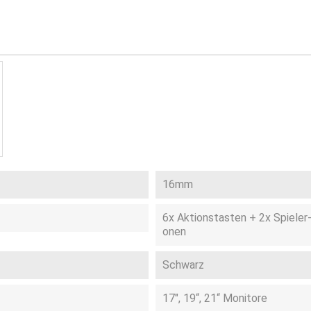
16mm
6x Aktionstasten + 2x Spieler
onen
Schwarz
17", 19“, 21“ Monitore