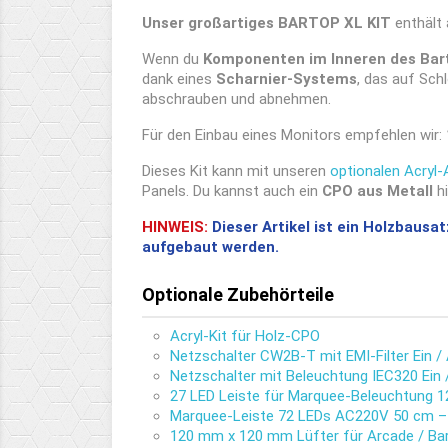
Unser großartiges BARTOP XL KIT
enthält
Wenn du
Komponenten im Inneren des Bart
dank eines
Scharnier-Systems
, das auf Sc
abschrauben und abnehmen.
Für den Einbau eines Monitors empfehlen wir:
Dieses Kit kann mit unseren
optionalen Acryl
Panels. Du kannst auch ein
CPO aus Metall
hi
HINWEIS:
Dieser Artikel ist ein Holzbaus
aufgebaut werden.
Optionale Zubehörteile
Acryl-Kit für Holz-CPO
Netzschalter CW2B-T mit EMI-Filter Ein /
Netzschalter mit Beleuchtung IEC320 Ein /
27 LED Leiste für Marquee-Beleuchtung 
Marquee-Leiste 72 LEDs AC220V 50 cm –
120 mm x 120 mm Lüfter für Arcade / Ba