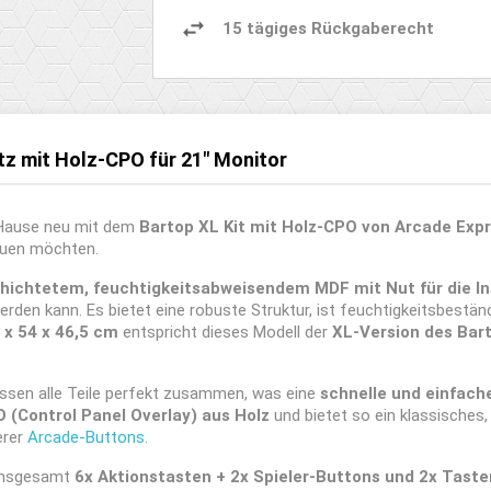
15 tägiges Rückgaberecht
z mit Holz-CPO für 21" Monitor
 Hause neu mit dem
Bartop XL Kit mit Holz-CPO von Arcade Exp
auen möchten.
chtetem, feuchtigkeitsabweisendem MDF mit Nut für die In
den kann. Es bietet eine robuste Struktur, ist feuchtigkeitsbestän
 x 54 x 46,5 cm
entspricht dieses Modell der
XL-Version des Bar
ssen alle Teile perfekt zusammen, was eine
schnelle und einfach
O (Control Panel Overlay) aus Holz
und bietet so ein klassisches,
erer
Arcade-Buttons.
insgesamt
6x Aktionstasten + 2x Spieler-Buttons und 2x Taste