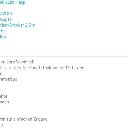
oll Suzo Happ
15W 8Ω
 Kupfer
cker/Stecker 2,5 m
top
rtop
und professionell
d 2x Tasten für Zusatzfunktionen: 16 Tasten
g
sammenbau
n
ehör
ungen
n
ren für einfachen Zugang
en