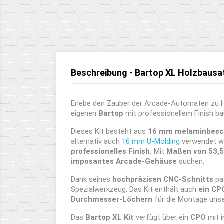
Beschreibung - Bartop XL Holzbausat
Erlebe den Zauber der Arcade-Automaten zu
eigenen
Bartop
mit professionellem Finish b
Dieses Kit besteht aus
16 mm melaminbeschi
alternativ auch
16 mm U-Molding
verwendet wer
professionelles Finish.
Mit
Maßen von 53,5
imposantes Arcade-Gehäuse
suchen.
Dank seines
hochpräzisen CNC-Schnitts
pa
Spezialwerkzeug. Das Kit enthält auch
ein CP
Durchmesser-Löchern
für die Montage uns
Das
Bartop XL Kit
verfügt über ein
CPO
mit 