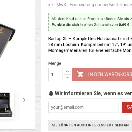
inkl. MwSt.
Finanzierung nur bei Bestellung
Mit dem Kauf dieses Produkts können Sie bis 
Punkte
die sich in einen Gutschein von
0,69 €
.
Bartop XL – Komplettes Holzbausatz mit H
28 mm Löchern. Kompatibel mit 17", 19" un
Montagematerialien für eine einfache Mont
Menge

IN DEN WARENKOR
Wir informieren Sie, wenn es ver

S
SIE KÖNNTEN AUCH INTERESSIERT SEIN AN