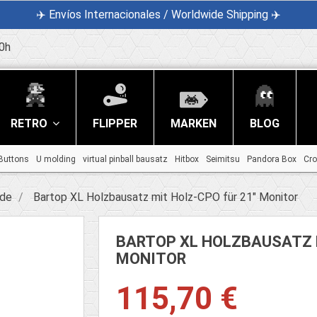
✈️ Envíos Internacionales / Worldwide Shipping ✈️
0h
RETRO
FLIPPER
MARKEN
BLOG
Buttons
U molding
virtual pinball bausatz
Hitbox
Seimitsu
Pandora Box
Cr
ade
Bartop XL Holzbausatz mit Holz-CPO für 21" Monitor
BARTOP XL HOLZBAUSATZ M
MONITOR
115,70 €