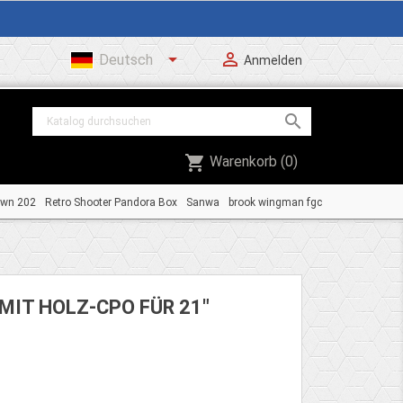


Deutsch
Anmelden

shopping_cart
Warenkorb
(0)
own 202
Retro Shooter Pandora Box
Sanwa
brook wingman fgc
IT HOLZ-CPO FÜR 21"