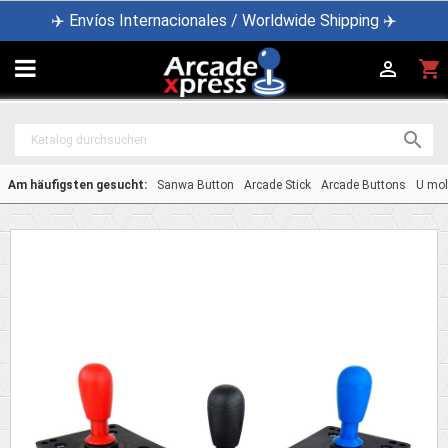
✈️ Envíos Internacionales / Worldwide Shipping ✈️

shopping_cart


Am häufigsten gesucht:
Sanwa Button
Arcade Stick
Arcade Buttons
U mol