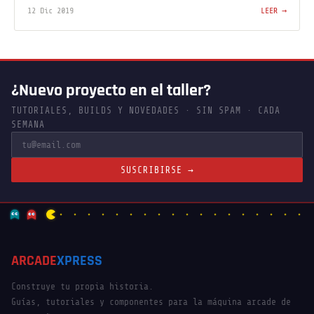
12 Dic 2019
LEER →
¿Nuevo proyecto en el taller?
TUTORIALES, BUILDS Y NOVEDADES · SIN SPAM · CADA
SEMANA
SUSCRIBIRSE →
ARCADE
XPRESS
Construye tu propia historia.
Guías, tutoriales y componentes para la máquina arcade de