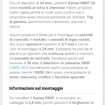
Con un diametro di
24 mm
, i pulsanti
Sanwa OBSF-24
sono
morbidi al tatto e silenziosi
. Hanno un'azione
molto rapida perché le molle sono corte e non è
necessaria quasi nessuna pressione per attivarle.
Top
di gamma
, questi bottoni vi dureranno una vita e
mezza.
Questo pulsante è ideale per il montaggio su
pannelli
di controllo
in
metallo
o
pannelli di legno sottili,
fino a uno
spessore
massimo di
3,7 mm
e con un
foro di montaggio di
24 mm
. Il pulsante ha una clip di
plastica su ogni lato che
si blocca
quando è montato
sul
pannello di controllo
. Vendiamo anche una
versione di
30 mm
di
diametro
del
pulsante OBSF
.
L'
OBSF-30
è normalmente usato come pulsante di
azione, mentre l'
OBSF-24
è usato come pulsante di
avvio, selezione, credito
o
funzione speciale
.
Informazioni sul montaggio
Per installare il
Sanwa OBSF
, è necessario un
cablaggio di
2,8 mm
, poiché questa è la
larghezza
dei