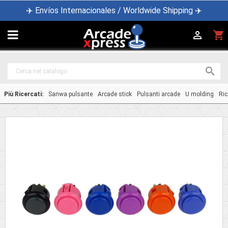
✈️ Envíos Internacionales / Worldwide Shipping ✈️

shopping_cart


Più Ricercati:
Sanwa pulsante
Arcade stick
Pulsanti arcade
U molding
Ric