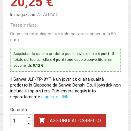
20,25 €
23 Articoli
In magazzino
Tasse incluse
Finanziamento disponibile solo per ordini superiori a 50
euro
Acquistando questo prodotto puoi ricevere fino a
4
punti
. Il
totale del tuo carrello è
4
punti
può essere convertito in un
voucher di:
0,12 €
.
Il Sanwa JLF-TP-8YT è un joystick di alta qualità
prodotto in Giappone da Sanwa Denshi Co. Il joystick non
include il top a sfera. Può essere acquistato
separatamente
a questo LINK.
Quantità

AGGIUNGI AL CARRELLO