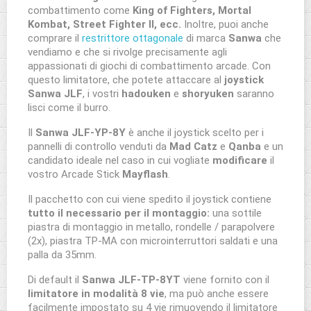
combattimento come
King of Fighters, Mortal
Kombat, Street Fighter II, ecc.
Inoltre, puoi anche
comprare il
restrittore ottagonale
di marca
Sanwa
che
vendiamo e che si rivolge precisamente agli
appassionati di giochi di combattimento arcade. Con
questo limitatore, che potete attaccare al
joystick
Sanwa JLF
, i vostri
hadouken
e
shoryuken
saranno
lisci come il burro.
Il
Sanwa JLF-YP-8Y
è anche il joystick scelto per i
pannelli di controllo venduti da
Mad Catz
e
Qanba
e un
candidato ideale nel caso in cui vogliate
modificare
il
vostro Arcade Stick
Mayflash
.
Il pacchetto con cui viene spedito il joystick contiene
tutto il necessario per il montaggio:
una sottile
piastra di montaggio in metallo, rondelle / parapolvere
(2x), piastra TP-MA con microinterruttori saldati e una
palla da 35mm.
Di default il
Sanwa JLF-TP-8YT
viene fornito con il
limitatore in modalità 8 vie
, ma può anche essere
facilmente impostato su 4 vie rimuovendo il limitatore