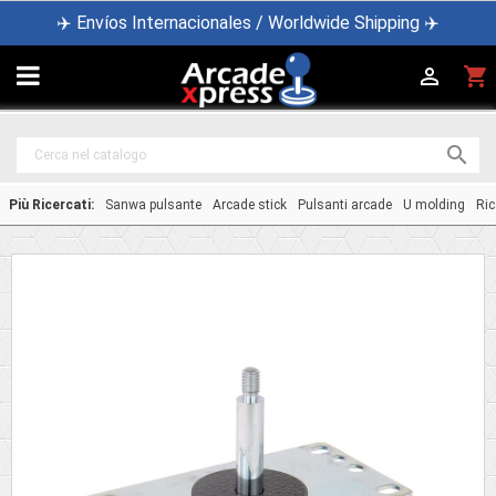
✈️ Envíos Internacionales / Worldwide Shipping ✈️

shopping_cart


Più Ricercati:
Sanwa pulsante
Arcade stick
Pulsanti arcade
U molding
Ric