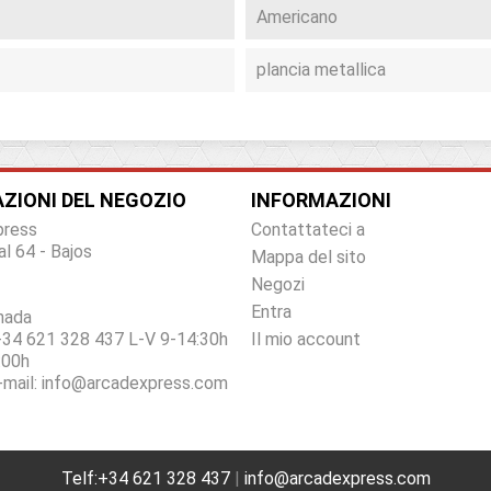
Americano
plancia metallica
ZIONI DEL NEGOZIO
INFORMAZIONI
press
Contattateci a
al 64 - Bajos
Mappa del sito
Negozi
Entra
nada
34 621 328 437 L-V 9-14:30h
Il mio account
:00h
e-mail:
info@arcadexpress.com
Telf:+34 621 328 437
|
info@arcadexpress.com