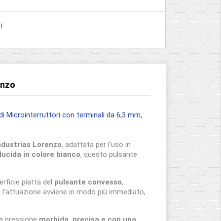
i
enzo
i Microinterruttori con terminali da 6,3 mm,
ndustrias Lorenzo
, adattata per l'uso in
lucida in colore bianco
, questo pulsante
rficie piatta del
pulsante convesso
,
 l'attuazione avviene in modo più immediato,
na pressione
morbida, precisa e con una