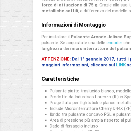
forza di attuazione di 75 g
. Grazie alla sua 
metalliche sottili
, a differenza del modello 
Informazioni di Montaggio
Per installare il
Pulsante Arcade Jalisco Su
pulsante. Se acquistate una delle
encoder
che
larghezza
dei
microinterruttore del pulsa
ATTENZIONE:
Dal 1° gennaio 2017, tutti i
maggiori informazioni, cliccare sul
LINK
so
Caratteristiche
Pulsante piatto traslucido bianco, modell
Prodotto da Industrias Lorenzo (IL) in Sp
Progettato per fightstick e plance metal
Include Microinterruttore Cherry D44X (ZF
Ibrido tra pulsante concavo PSL e pulsan
Area di pressione più ampia rispetto al p
Dado di fissaggio incluso