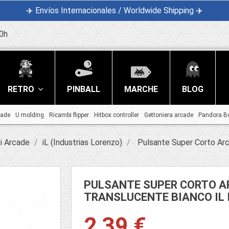
✈️ Envíos Internacionales / Worldwide Shipping ✈️
0h
RETRO
PINBALL
MARCHE
BLOG
cade
U molding
Ricambi flipper
Hitbox controller
Gettoniera arcade
Pandora B
i Arcade
iL (Industrias Lorenzo)
Pulsante Super Corto Arc
PULSANTE SUPER CORTO A
TRANSLUCENTE BIANCO IL
2,39 €