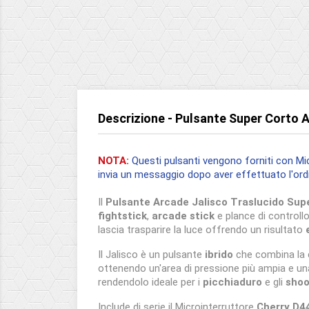
Descrizione - Pulsante Super Corto 
NOTA:
Questi pulsanti vengono forniti con Mic
invia un messaggio dopo aver effettuato l'ordi
Il
Pulsante Arcade Jalisco Traslucido Sup
fightstick
,
arcade stick
e plance di controll
lascia trasparire la luce offrendo un risultato
Il Jalisco è un pulsante
ibrido
che combina la c
ottenendo un'area di pressione più ampia e u
rendendolo ideale per i
picchiaduro
e gli
shoo
Include di serie il Microinterruttore
Cherry D4