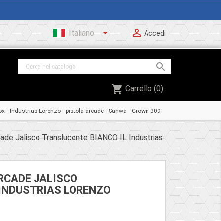


Italiano
Accedi

shopping_cart
Carrello
(0)
ox
Industrias Lorenzo
pistola arcade
Sanwa
Crown 309
ade Jalisco Translucente BIANCO IL Industrias
RCADE JALISCO
 INDUSTRIAS LORENZO