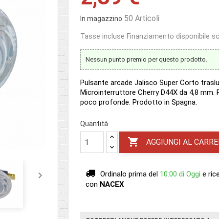
50 Articoli
In magazzino
Tasse incluse
Finanziamento disponibile sol
Nessun punto premio per questo prodotto.
Pulsante arcade Jalisco Super Corto traslu
Microinterruttore Cherry D44X da 4,8 mm. P
poco profonde. Prodotto in Spagna.
Quantità

AGGIUNGI AL CARRE

Ordinalo prima del
10:00 di Oggi
e ric
con
NACEX