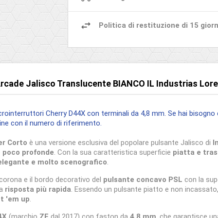
Politica di restituzione di 15 giorn
Arcade Jalisco Translucente BIANCO IL Industrias Lor
rointerruttori Cherry D44X con terminali da 4,8 mm. Se hai bisogno d
ne con il numero di riferimento.
er Corto
è una versione esclusiva del popolare pulsante Jalisco di
I
o
poco profonde
. Con la sua caratteristica superficie
piatta e tras
elegante e molto scenografico
.
orona e il bordo decorativo del
pulsante concavo PSL
con la supe
na
risposta più rapida
. Essendo un pulsante piatto e non incassato,
t 'em up
.
4X
(marchio
ZF
dal 2017) con faston da
4,8 mm
, che garantisce u