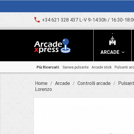
phone
+34 621 328 437 L-V 9-14:30h / 16:30-18:0
ARCADE
Più Ricercati:
Sanwa pulsante
Arcade stick
Pulsanti ar
Home
Arcade
Controlli arcade
Pulsant
Lorenzo