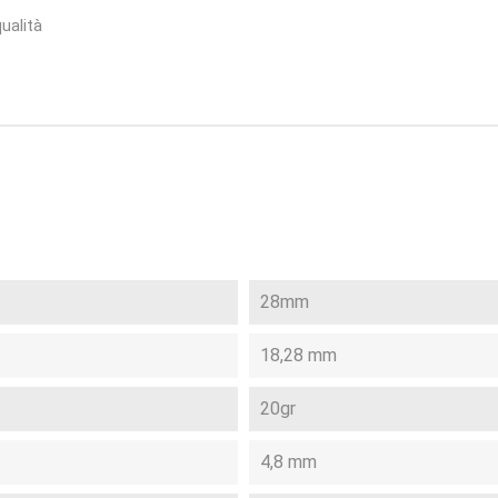
ualità
28mm
18,28 mm
20gr
4,8 mm