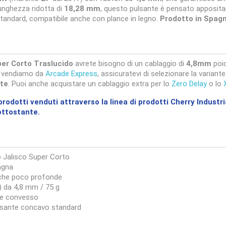
lunghezza ridotta di
18,28 mm
, questo pulsante è pensato appositam
standard, compatibile anche con plance in legno.
Prodotto in Spag
per Corto Traslucido
avrete bisogno di un cablaggio di
4,8mm
poic
 vendiamo da
Arcade Express
, assicuratevi di selezionare la varian
nte
. Puoi anche acquistare un cablaggio extra per lo
Zero Delay
o lo
 prodotti venduti attraverso la linea di prodotti Cherry Industr
ttostante.
o Jalisco Super Corto
agna
liche poco profonde
) da 4,8 mm / 75 g
te convesso
ulsante concavo standard