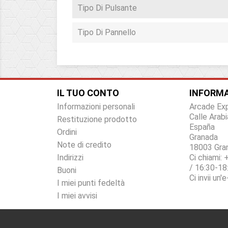
Tipo Di Pulsante
Tipo Di Pannello
IL TUO CONTO
INFORMA
Informazioni personali
Arcade Ex
Calle Arabi
Restituzione prodotto
España
Ordini
Granada
Note di credito
18003 Gra
Indirizzi
Ci chiami:
+
/ 16:30-18
Buoni
Ci invii un'
I miei punti fedeltà
I miei avvisi