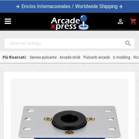
✈️ Envíos Internacionales / Worldwide Shipping ✈️

shopping_cart


Più Ricercati:
Sanwa pulsante
Arcade stick
Pulsanti arcade
U molding
Ric