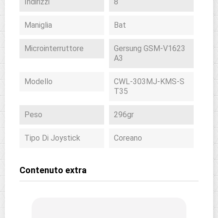
Indirizzi
8
Maniglia
Bat
Microinterruttore
Gersung GSM-V1623
A3
Modello
CWL-303MJ-KMS-S
T35
Peso
296gr
Tipo Di Joystick
Coreano
Contenuto extra