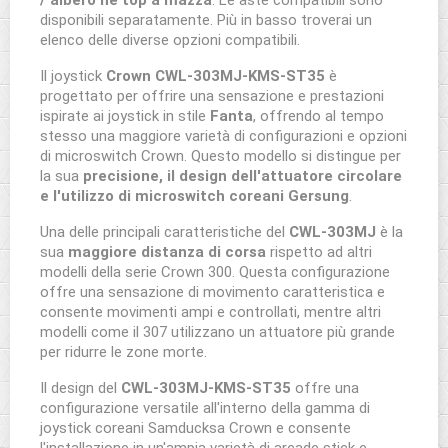
/ albero né top a mazza
. Le aste compatibili sono
disponibili separatamente. Più in basso troverai un
elenco delle diverse opzioni compatibili.
Il joystick
Crown CWL-303MJ-KMS-ST35
è
progettato per offrire una sensazione e prestazioni
ispirate ai joystick in stile
Fanta
, offrendo al tempo
stesso una maggiore varietà di configurazioni e opzioni
di microswitch Crown. Questo modello si distingue per
la sua
precisione, il design dell'attuatore circolare
e l'utilizzo di microswitch coreani Gersung
.
Una delle principali caratteristiche del
CWL-303MJ
è la
sua
maggiore distanza di corsa
rispetto ad altri
modelli della serie Crown 300. Questa configurazione
offre una sensazione di movimento caratteristica e
consente movimenti ampi e controllati, mentre altri
modelli come il 307 utilizzano un attuatore più grande
per ridurre le zone morte.
Il design del
CWL-303MJ-KMS-ST35
offre una
configurazione versatile all'interno della gamma di
joystick coreani Samducksa Crown e consente