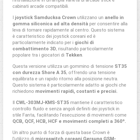
l'installazione in un'ampia varietà di arcade stick e
cabinati arcade compatibili.
I
joystick Samducksa Crown
utilizzano un
anello in
gomma siliconica ad alta densità
per consentire alla
leva di tornare rapidamente al centro. Questo sistema
è caratteristico dei joystick coreani ed è
particolarmente indicato per i
giochi di
combattimento 3D
, risultando particolarmente
popolare tra i giocatori di
Tekken
.
Questa versione utilizza un gommino di tensione
ST35
con durezza Shore A 35
, offrendo una tensione
equilibrata e un rapido ritorno alla posizione neutra.
Questo sistema è particolarmente adatto ai giochi che
richiedono
movimenti rapidi, costanti e precisi.
Il
CWL-303MJ-KMS-ST35
mantiene il caratteristico
controllo fluido e senza angoli definiti dei joystick in
stile Fanta, facilitando l'esecuzione di movimenti come
QCB, QCF, HCB, HCF e movimenti completi a 360º.
Un altro punto di forza di questa base Crown è
l'utilizzo di
microswitch coreani Gersung GSM-