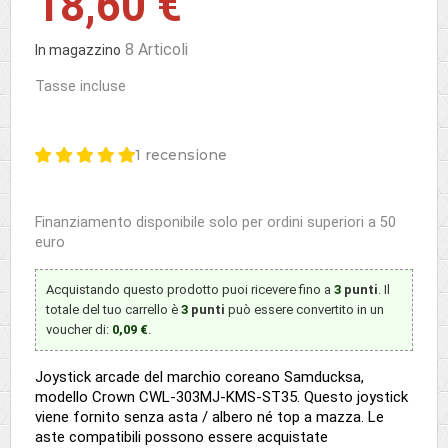
18,60 €
8 Articoli
In magazzino
Tasse incluse
1 recensione
Finanziamento disponibile solo per ordini superiori a 50
euro
Acquistando questo prodotto puoi ricevere fino a
3
punti
. Il
totale del tuo carrello è
3
punti
può essere convertito in un
voucher di:
0,09 €
.
Joystick arcade del marchio coreano Samducksa,
modello Crown CWL-303MJ-KMS-ST35. Questo joystick
viene fornito senza asta / albero né top a mazza. Le
aste compatibili possono essere acquistate