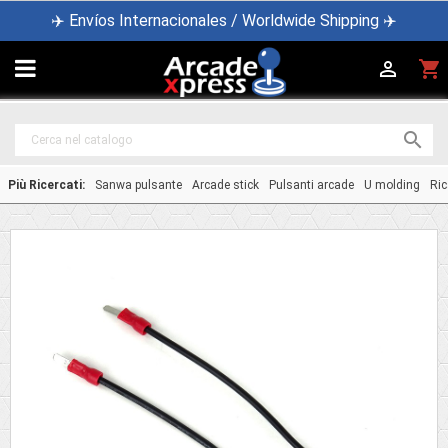
✈️ Envíos Internacionales / Worldwide Shipping ✈️

shopping_cart


Più Ricercati:
Sanwa pulsante
Arcade stick
Pulsanti arcade
U molding
Ric