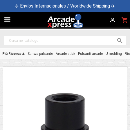
✈️ Envíos Internacionales / Worldwide Shipping ✈️

shopping_cart


Più Ricercati:
Sanwa pulsante
Arcade stick
Pulsanti arcade
U molding
Ric