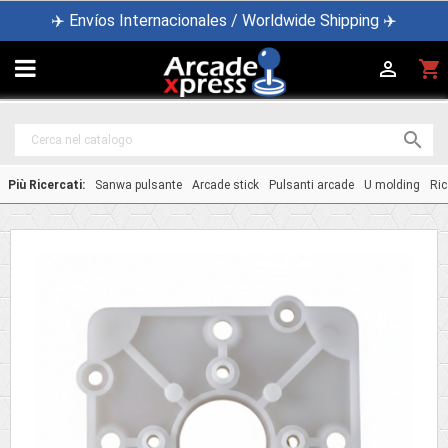
✈️ Envíos Internacionales / Worldwide Shipping ✈️

shopping_cart


Più Ricercati:
Sanwa pulsante
Arcade stick
Pulsanti arcade
U molding
Ric