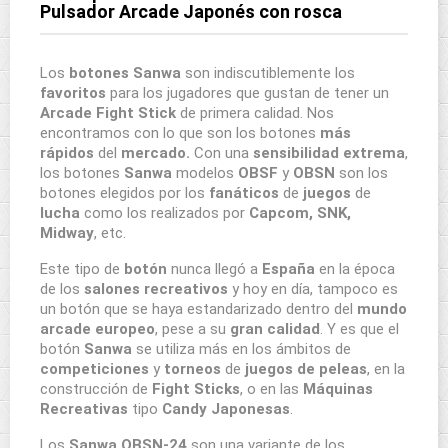
Pulsador Arcade Japonés con rosca
Los
botones Sanwa
son indiscutiblemente los
favoritos
para los jugadores que gustan de tener un
Arcade Fight Stick
de primera calidad. Nos
encontramos con lo que son los botones
más
rápidos
del
mercado.
Con una
sensibilidad extrema
,
los botones
Sanwa
modelos
OBSF
y
OBSN
son los
botones elegidos por los
fanáticos
de
juegos
de
lucha
como los realizados por
Capcom, SNK,
Midway
, etc.
Este tipo de
botón
nunca llegó a
España
en la época
de los
salones recreativos
y hoy en día, tampoco es
un botón que se haya estandarizado dentro del
mundo
arcade europeo
, pese a su
gran calidad
. Y es que el
botón
Sanwa
se utiliza más en los ámbitos de
competiciones
y
torneos
de
juegos de peleas
, en la
construcción de
Fight Sticks
, o en las
Máquinas
Recreativas
tipo
Candy Japonesas
.
Los
Sanwa OBSN-24
son una variante de los