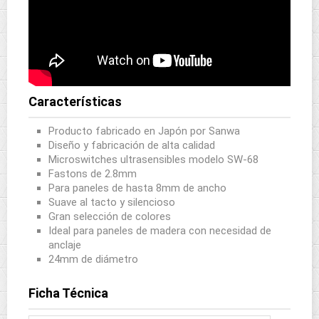
Características
Producto fabricado en Japón por Sanwa
Diseño y fabricación de alta calidad
Microswitches ultrasensibles modelo SW-68
Fastons de 2.8mm
Para paneles de hasta 8mm de ancho
Suave al tacto y silencioso
Gran selección de colores
Ideal para paneles de madera con necesidad de
anclaje
24mm de diámetro
Ficha Técnica