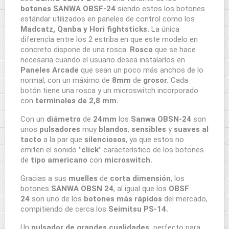
botones
SANWA
OBSF-24
siendo estos los botones
estándar utilizados en paneles de control como los
Madcatz, Qanba y Hori fightsticks.
La única
diferencia entre los 2 estriba en que este modelo en
concreto dispone de una rosca.
Rosca
que se hace
necesaria cuando el usuario desea instalarlos en
Paneles Arcade
que sean un poco más anchos de lo
normal, con un máximo de
8mm
de
grosor.
Cada
botón tiene una rosca y un microswitch incorporado
con
terminales de 2,8 mm.
Con un
diámetro
de
24mm
los
Sanwa OBSN-24
son
unos
pulsadores
muy
blandos
,
sensibles
y
suaves al
tacto
a la par que
silenciosos
, ya que estos no
emiten el sonido
"click"
característico de los botones
de
tipo americano
con
microswitch.
Gracias a sus
muelles
de
corta dimensión
, los
botones
SANWA OBSN 24
, al igual que los
OBSF
24
son uno de los
botones
más rápidos
del mercado,
compitiendo de cerca los
Seimitsu PS-14.
Un
pulsador de grandes cualidades,
perfecto para