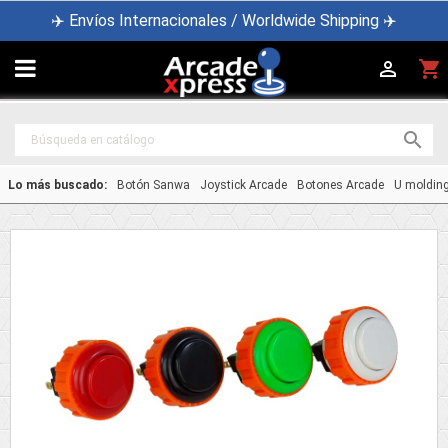
✈️ Envíos Internacionales / Worldwide Shipping ✈️

shopping_cart


Lo más buscado:
Botón Sanwa
Joystick Arcade
Botones Arcade
U moldin