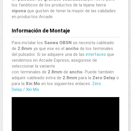
los fanáticos de los productos de la lejana tierra
nipona
que gusten de tener la mayor de las calidades
en productos Arcade.
Información de Montaje
Para instalar los
Sanwa OBSN
se necesita cableado
de
2.8mm
ya que ese es el
ancho
de los terminales
del pulsador. Si se adquiere una de las
interfaces
que
vendemos en Arcade Express, asegúrese de
seleccionar la variante
con terminales de
2.8mm
de
ancho.
Puede también
adquirir cableado extra de
2.8mm
para la
Zero Delay
o
para la
Xin Mo
en los siguientes enlaces:
Zero
Delay
/
Xin Mo
.