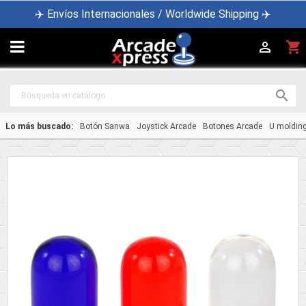
✈️ Envíos Internacionales / Worldwide Shipping ✈️

shopping_cart


Lo más buscado:
Botón Sanwa
Joystick Arcade
Botones Arcade
U moldin