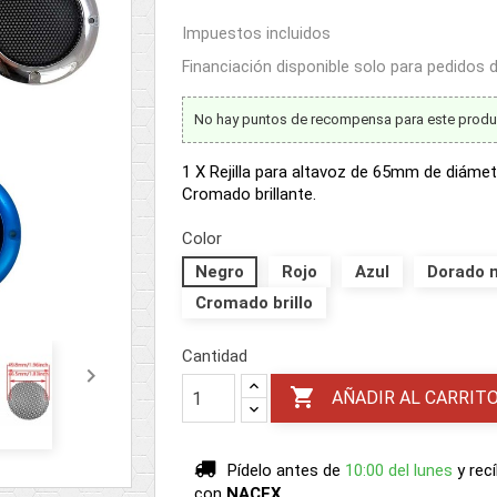
Impuestos incluidos
Financiación disponible solo para pedidos
No hay puntos de recompensa para este produ
1 X Rejilla para altavoz de 65mm de diáme
Cromado brillante.
Color
Negro
Rojo
Azul
Dorado 
Cromado brillo
Cantidad


AÑADIR AL CARRIT
Pídelo antes de
10:00 del lunes
y rec
con
NACEX