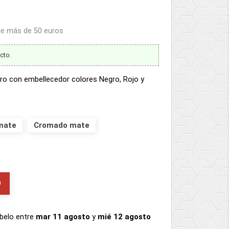
 de más de 50 euros
cto.
tro con embellecedor colores Negro, Rojo y
mate
Cromado mate
O
íbelo
entre
mar 11 agosto
y
mié 12 agosto