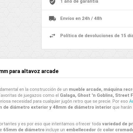
1 año de garantía
Envíos en 24h / 48h
Política de devoluciones de 15 dí
65mm para altavoz arcade
damental en la construcción de un
mueble arcade, máquina recr
 favoritas de juegazos como el
Galaga, Ghost 'n Goblins, Street 
iosa necesidad para cualquier jugón retro que se precie. Por eso
A
 de diámetro exterior y 48mm de diámetro interior
que harán l
portantes y es por eso que intentamos ofrecer toda
variedad de p
e
65mm de diámetro
incluye un
embellecedor
de
color cromado