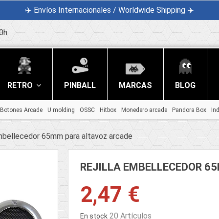
✈️ Envíos Internacionales / Worldwide Shipping ✈️
0h
RETRO
PINBALL
MARCAS
BLOG
Botones Arcade
U molding
OSSC
Hitbox
Monedero arcade
Pandora Box
In
embellecedor 65mm para altavoz arcade
REJILLA EMBELLECEDOR 6
2,47 €
20 Artículos
En stock