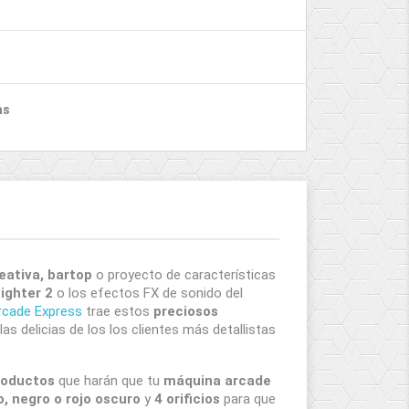
as
eativa, bartop
o proyecto de características
Fighter 2
o los efectos FX de sonido del
rcade Express
trae estos
preciosos
as delicias de los los clientes más detallistas
roductos
que harán que tu
máquina arcade
, negro o rojo oscuro
y
4 orificios
para que