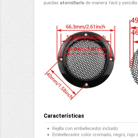
puedas
atornillarlo
de manera fácil y sencill
Características
Rejilla con embellecedor incluido
Embellecedor color cromado, negro, rojo