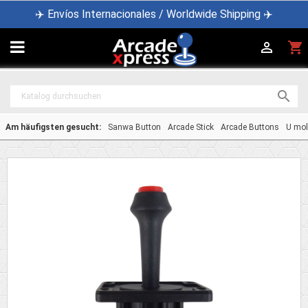
✈️ Envíos Internacionales / Worldwide Shipping ✈️

shopping_cart


Am häufigsten gesucht:
Sanwa Button
Arcade Stick
Arcade Buttons
U mol