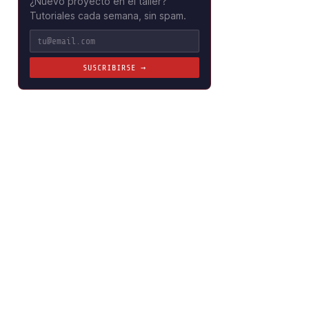
¿Nuevo proyecto en el taller?
Tutoriales cada semana, sin spam.
SUSCRIBIRSE →