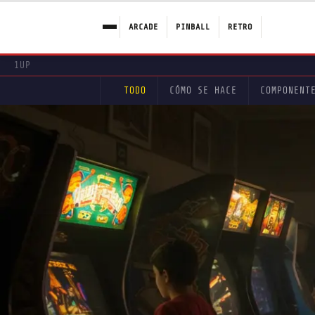
ARCADE
PINBALL
RETRO
1UP
00000
TODO
CÓMO SE HACE
COMPONENT