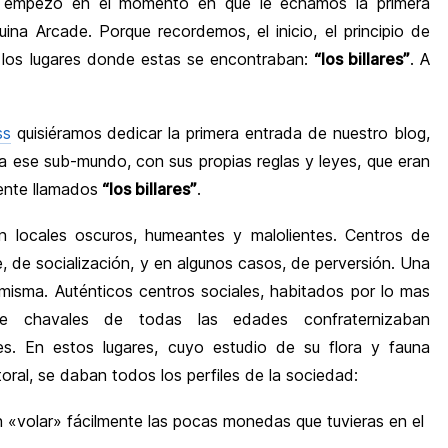
o empezó en el momento en que le echamos la primera
a Arcade. Porque recordemos, el inicio, el principio de
n los lugares donde estas se encontraban:
“los billares”
. A
ss
quisiéramos dedicar la primera entrada de nuestro blog,
a ese sub-mundo, con sus propias reglas y leyes, que eran
ente llamados
“los billares”
.
n locales oscuros, humeantes y malolientes. Centros de
e, de socialización, y en algunos casos, de perversión. Una
misma. Auténticos centros sociales, habitados por lo mas
e chavales de todas las edades confraternizaban
es. En estos lugares, cuyo estudio de su flora y fauna
oral, se daban todos los perfiles de la sociedad:
 «volar» fácilmente las pocas monedas que tuvieras en el