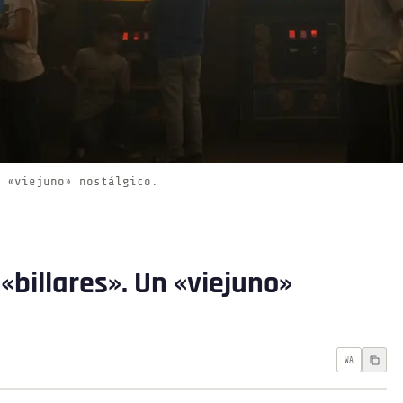
 «viejuno» nostálgico.
«billares». Un «viejuno»
WA