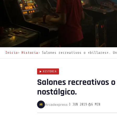
Inicio
Historia
Salones recreativos o «billares». Un
HISTORIA
Salones recreativos o 
nostálgico.
·
·
Arcadexpress
3 JUN 2019
6 MIN
AR