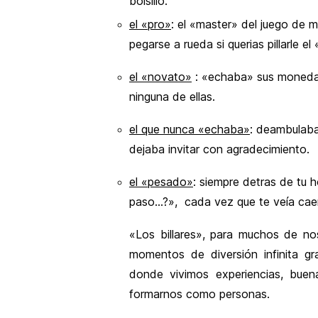
bolsillo.
el «pro»
: el «master» del juego de 
pegarse a rueda si querias pillarle el
el «novato»
: «echaba» sus monedas 
ninguna de ellas.
el que nunca «echaba»
: deambulaba
dejaba invitar con agradecimiento.
el «pesado»
: siempre detras de tu h
paso…?», cada vez que te veía caer 
«Los billares», para muchos de nos
momentos de diversión infinita gr
donde vivimos experiencias, buen
formarnos como personas.