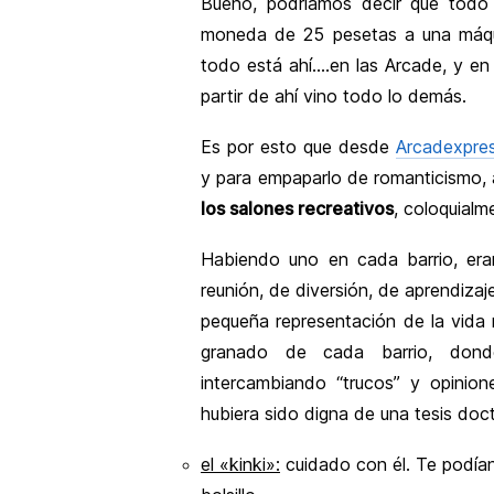
Bueno, podríamos decir que tod
moneda de 25 pesetas a una máquin
todo está ahí….en las Arcade, y e
partir de ahí vino todo lo demás.
Es por esto que desde
Arcadexpre
y para empaparlo de romanticismo, 
los salones recreativos
, coloquialm
Habiendo uno en cada barrio, era
reunión, de diversión, de aprendizaj
pequeña representación de la vida 
granado de cada barrio, dond
intercambiando “trucos” y opinion
hubiera sido digna de una tesis doct
el «kinki»:
cuidado con él. Te podían