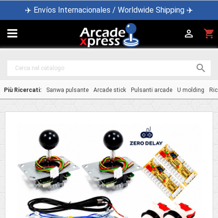
✈️ Envíos Internacionales / Worldwide Shipping ✈️

shopping_cart


Più Ricercati:
Sanwa pulsante
Arcade stick
Pulsanti arcade
U molding
Ric