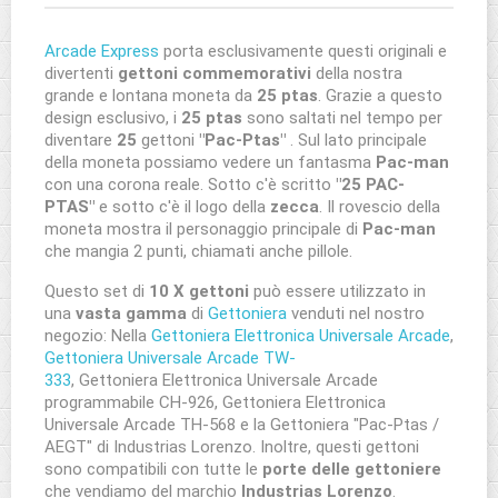
Arcade Express
porta esclusivamente questi originali e
divertenti
gettoni commemorativi
della nostra
grande e lontana moneta da
25 ptas
. Grazie a questo
design esclusivo, i
25 ptas
sono saltati nel tempo per
diventare
25
gettoni
"Pac-Ptas"
. Sul lato principale
della moneta possiamo vedere un fantasma
Pac-man
con una corona reale. Sotto c'è scritto
"25 PAC-
PTAS"
e sotto c'è il logo della
zecca
. Il rovescio della
moneta mostra il personaggio principale di
Pac-man
che mangia 2 punti, chiamati anche pillole.
Questo set di
10 X gettoni
può essere utilizzato in
una
vasta gamma
di
Gettoniera
venduti nel nostro
negozio: Nella
Gettoniera Elettronica Universale Arcade
,
Gettoniera Universale Arcade TW-
333
, Gettoniera Elettronica Universale Arcade
programmabile CH-926, Gettoniera Elettronica
Universale Arcade TH-568 e la Gettoniera "Pac-Ptas /
AEGT" di Industrias Lorenzo. Inoltre, questi gettoni
sono compatibili con tutte le
porte delle gettoniere
che vendiamo del marchio
Industrias Lorenzo
.