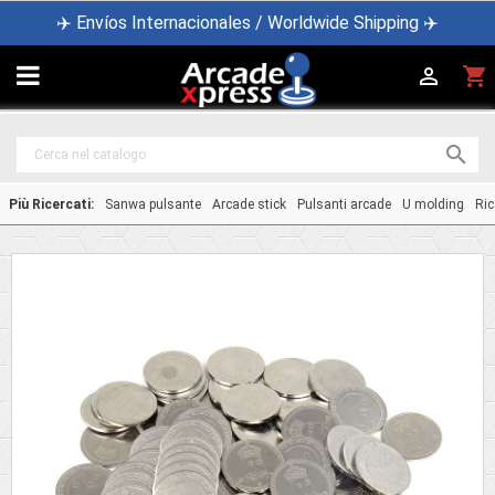
✈️ Envíos Internacionales / Worldwide Shipping ✈️

shopping_cart


Più Ricercati:
Sanwa pulsante
Arcade stick
Pulsanti arcade
U molding
Ric