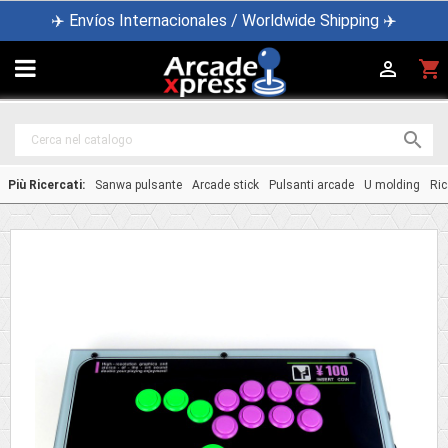
✈️ Envíos Internacionales / Worldwide Shipping ✈️

shopping_cart


Più Ricercati:
Sanwa pulsante
Arcade stick
Pulsanti arcade
U molding
Ric