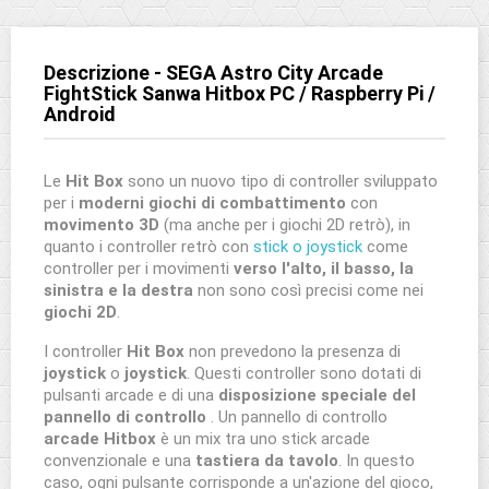
Descrizione - SEGA Astro City Arcade
FightStick Sanwa Hitbox PC / Raspberry Pi /
Android
Le
Hit Box
sono un nuovo tipo di controller sviluppato
per i
moderni giochi di combattimento
con
movimento 3D
(ma anche per i giochi 2D retrò), in
quanto i controller retrò con
stick o joystick
come
controller per i movimenti
verso l'alto, il basso, la
sinistra e la destra
non sono così precisi come nei
giochi 2D
.
I controller
Hit Box
non prevedono la presenza di
joystick
o
joystick
. Questi controller sono dotati di
pulsanti arcade e di una
disposizione speciale del
pannello di controllo
. Un pannello di controllo
arcade Hitbox
è un mix tra uno stick arcade
convenzionale e una
tastiera da tavolo
. In questo
caso, ogni pulsante corrisponde a un'azione del gioco,