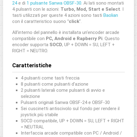
24
e di
1 pulsante Sanwa OBSF-30
. Ai lati sono montati
4 pulsanti con le azioni:
Turbo, Mod, Start e Select
. I
tasti utilizzati per queste 4 azioni sono tasti
Baolian
con il caratteristico suono
"click
".
All'interno del pannello è installata un'encoder arcade
compatibile con
PC, Android e Rapberry Pi
. Questo
encoder supporta
SOCD
, UP + DOWN = SU, LEFT +
RIGHT = NEUTRO.
Caratteristiche
4 pulsanti come tasti freccia
8 pulsanti come pulsanti d'azione
2 pulsanti laterali come pulsanti di avvio e
selezione
Pulsanti originali Sanwa OBSF-24 e OBSF-30
Sei cuscinetti antiscivolo sul fondo per rendere il
joystick più stabile
SOCD compatibile, UP + DOWN = SU, LEFT + RIGHT
= NEUTRAL
Interfaccia arcade compatibile con PC / Android /