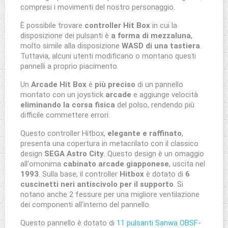
compresi i movimenti del nostro personaggio.
È possibile trovare
controller Hit Box
in cui la
disposizione dei pulsanti è
a forma di mezzaluna
,
molto simile alla disposizione
WASD di una tastiera
.
Tuttavia, alcuni utenti modificano o montano questi
pannelli a proprio piacimento.
Un
Arcade Hit Box
è
più preciso
di un pannello
montato con un joystick
arcade
e aggiunge velocità
eliminando la corsa fisica
del polso, rendendo più
difficile commettere errori.
Questo controller Hitbox,
elegante e raffinato
,
presenta una copertura in metacrilato con il classico
design
SEGA Astro City
. Questo design è un omaggio
all'omonima
cabinato arcade giapponese
, uscita nel
1993
. Sulla base, il controller
Hitbox
è dotato di
6
cuscinetti neri antiscivolo per il supporto
. Si
notano anche 2 fessure per una migliore ventilazione
dei componenti all'interno del pannello.
Questo pannello è dotato di
11 pulsanti Sanwa OBSF-