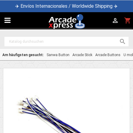
✈️ Envíos Internacionales / Worldwide Shipping ✈️

shopping_cart


Am häufigsten gesucht:
Sanwa Button
Arcade Stick
Arcade Buttons
U mol