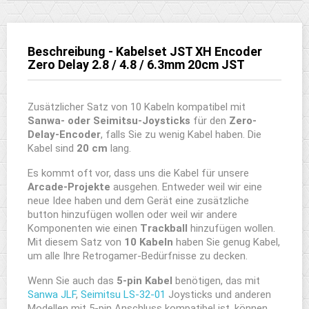
Beschreibung - Kabelset JST XH Encoder
Zero Delay 2.8 / 4.8 / 6.3mm 20cm JST
Zusätzlicher Satz von 10 Kabeln kompatibel mit
Sanwa- oder Seimitsu-Joysticks
für den
Zero-
Delay-Encoder
, falls Sie zu wenig Kabel haben. Die
Kabel sind
20 cm
lang.
Es kommt oft vor, dass uns die Kabel für unsere
Arcade-Projekte
ausgehen. Entweder weil wir eine
neue Idee haben und dem Gerät eine zusätzliche
button hinzufügen wollen oder weil wir andere
Komponenten wie einen
Trackball
hinzufügen wollen.
Mit diesem Satz von
10 Kabeln
haben Sie genug Kabel,
um alle Ihre Retrogamer-Bedürfnisse zu decken.
Wenn Sie auch das
5-pin Kabel
benötigen, das mit
Sanwa JLF
,
Seimitsu LS-32-01
Joysticks und anderen
Modellen mit 5-pin Anschluss kompatibel ist, können