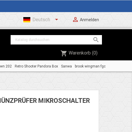


Deutsch
Anmelden

shopping_cart
Warenkorb
(0)
own 202
Retro Shooter Pandora Box
Sanwa
brook wingman fgc
MÜNZPRÜFER MIKROSCHALTER