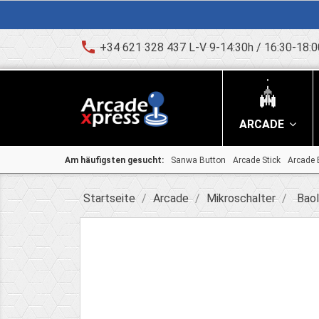
phone
+34 621 328 437 L-V 9-14:30h / 16:30-18:0
ARCADE
Am häufigsten gesucht:
Sanwa Button
Arcade Stick
Arcade 
Startseite
Arcade
Mikroschalter
Baol