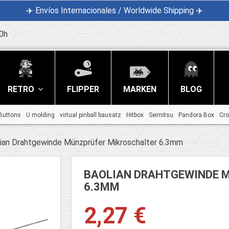
✈️ Envíos Internacionales / Worldwide Shipping ✈️
0h
RETRO
FLIPPER
MARKEN
BLOG
Buttons
U molding
virtual pinball bausatz
Hitbox
Seimitsu
Pandora Box
Cr
ian Drahtgewinde Münzprüfer Mikroschalter 6.3mm
BAOLIAN DRAHTGEWINDE 
6.3MM
2,27 €