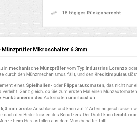
15 tägiges Rückgaberecht
e Münzprüfer Mikroschalter 6.3mm
u in
mechanische Münzprüfer
vom Typ
Industrias Lorenzo
oder
Münze durch den Münzmechanismus fällt, und den
Kreditimpuls
auslöst
lement eines
Spielhallen-
oder
Flipperautomaten
, das nicht nur
s
verleiht. Ganz gleich, ob Sie zum ersten Mal einen Münzautomaten 
e Funktionieren des
Automaten
unerlässlich
.
t
6,3 mm breite
Anschlüsse und kann auf 2 Arten angeschlossen w
 je nach den Bedürfnissen des Benutzers. Der Draht kann
leicht man
 Münze beim Herausfallen aus dem Münzbehälter fällt.